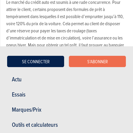
Le marché du crédit auto est soumis à une rude concurrence. Pour
attirer le client, certains proposent des formules de prêt à
tempérament dans lesquelles il est possible d’emprunter jusqu’à 110,
voire 120% du prix de la voiture. Cela permet au client de disposer
d’une réserve pour payer les taxes de roulage (taxes
d’immatriculation et de mise en circulation), voire l’assurance ou les
pneus hiver. Mais pour obtenir un tel prêt, il faut prouver au banquier
ou prêteur que l’argent servira bien à ce qui a été prévu. Et pas à
garnir sa voiture d’accessoires dernier cri…
SE CONNECTER
S'ABONNER
Les risques
Actu
Il faut toutefois être vigilant sur les implications d’un tel prêt via une
Essais
banque, un organisme de crédit ou un intermédiaire de crédit. En cas
de non-paiement de deux mensualités, vous serez en contentieux avec
Marques/Prix
risque d’indemnités de dédommagement, fichage à la Banque
nationale (qui va durer 12 mois après régularisation de la situation) et
Outils et calculateurs
recours d’huissier. Pour éviter une telle situation, il est possible de