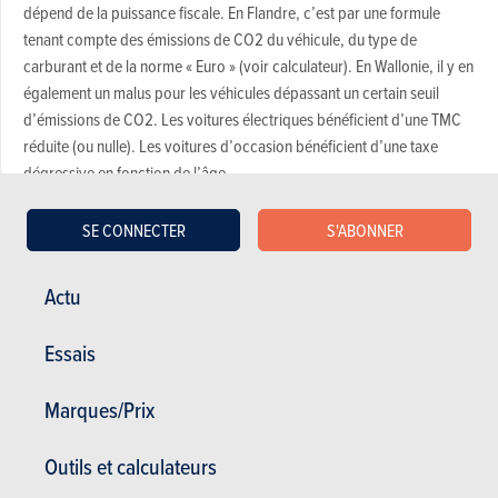
dépend de la puissance fiscale. En Flandre, c’est par une formule
tenant compte des émissions de CO2 du véhicule, du type de
carburant et de la norme « Euro » (voir calculateur). En Wallonie, il y en
également un malus pour les véhicules dépassant un certain seuil
d’émissions de CO2. Les voitures électriques bénéficient d’une TMC
réduite (ou nulle). Les voitures d’occasion bénéficient d’une taxe
dégressive en fonction de l’âge.
SE CONNECTER
S'ABONNER
TC annuelle
Actu
La taxe de circulation doit être payée tous les ans. Elle dépend soit de
la puissance fiscale liée à la cylindrée (Bruxelles et Wallonie), soit
d’une formule à plusieurs variables prenant en compte la norme
Essais
d’émissions, le CO2, le carburant et la puissance fiscale (Flandre).
Marques/Prix
Calculez vos taxes de mise en circulation et de
circulation en 4 étapes
Outils et calculateurs