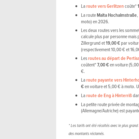
La
route vers Gerlitzen
coûte*
La route
Malta Hochalmstraße
,
moto) en 2026.
Les deux routes vers les somme
calcule plus par personne mais p
Zillergrund et
19,00 €
par voitur
(respectivement 10,00 € et 16,0
Les
routes au départ de Pertis
coûtent*
7,00 €
en voiture (5,00
€.
La
route payante vers Hinterh
€
en voiture et 5,00 € à moto. U
La
route de Eng à Hinterriß
dan
La petite route privée de montag
(Allemagne/Autriche) est payante
* Les tarifs ont été récoltés avec le plus grand
des montants réclamés.