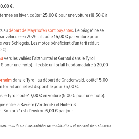
10,00 €
.
 fermée en hiver, coûte*
25,00 €
pour une voiture (18,50 € à
ts au
départ de Mayrhofen sont payantes
. Le péage* ne se
ar véhicule en 2026 : il coûte
15,00 €
par voiture pour
e vers Schlegeis. Les motos bénéficient d'un tarif réduit
0 €).
au
vers les vallées Falzthurntal et Gerntal dans le Tyrol
 € pour une moto). Il existe un forfait hebdomadaire à 20,00
ornalm
dans le Tyrol, au départ de Gnadenwald, coûte*
5,00
n forfait annuel est disponible pour 75,00 €.
s le Tyrol coûte*
7,00 €
en voiture (5,00 € pour une moto).
ne entre la Bavière (Vorderriß) et Hinterriß
. Son prix* est d'environ
6,00 €
par jour.
 soin, mais ils sont susceptibles de modifications et peuvent donc s’écarter