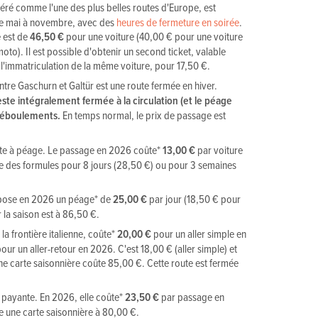
déré comme l'une des plus belles routes d'Europe, est
de mai à novembre, avec des
heures de fermeture en soirée
.
e est de
46,50 €
pour une voiture (40,00 € pour une voiture
oto). Il est possible d'obtenir un second ticket, valable
e l'immatriculation de la même voiture, pour 17,50 €.
ntre Gaschurn et Galtür est une route fermée en hiver.
este intégralement fermée à la circulation (et le péage
s éboulements.
En temps normal, le prix de passage est
ute à péage. Le passage en 2026 coûte*
13,00 €
par voiture
ste des formules pour 8 jours (28,50 €) ou pour 3 semaines
ose en 2026 un péage* de
25,00 €
par jour (18,50 € pour
la saison est à 86,50 €.
à la frontière italienne, coûte*
20,00 €
pour un aller simple en
ur un aller-retour en 2026. C'est 18,00 € (aller simple) et
ne carte saisonnière coûte 85,00 €. Cette route est fermée
 payante. En 2026, elle coûte*
23,50 €
par passage en
te une carte saisonnière à 80,00 €.