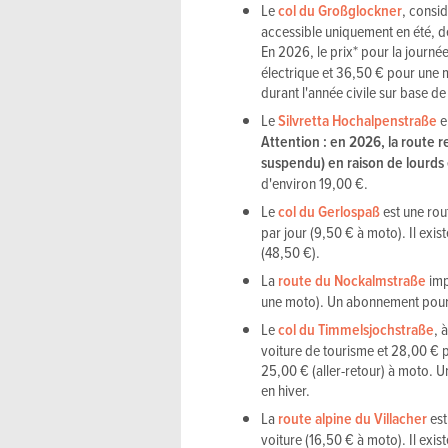
Le
col du Großglockner
, consi
accessible uniquement en été, 
En 2026, le prix* pour la journé
électrique et 36,50 € pour une m
durant l'année civile sur base d
Le
Silvretta Hochalpenstraße
e
Attention : en 2026, la route r
suspendu) en raison de lourd
d'environ 19,00 €.
Le
col du Gerlospaß
est une ro
par jour (9,50 € à moto). Il exi
(48,50 €).
La
route du Nockalmstraße
imp
une moto). Un abonnement pour 
Le
col du Timmelsjochstraße
, 
voiture de tourisme et 28,00 € po
25,00 € (aller-retour) à moto. U
en hiver.
La
route alpine du Villacher
est
voiture (16,50 € à moto). Il exis