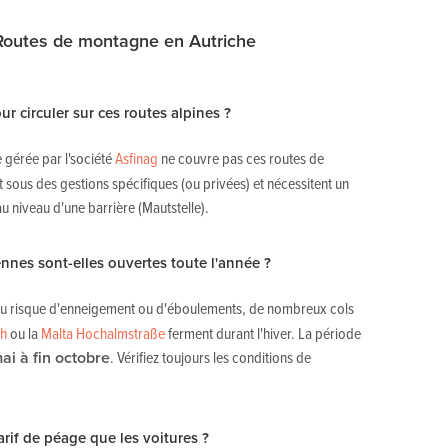
 Routes de montagne en Autriche
ur circuler sur ces routes alpines ?
e gérée par l'société
Asfinag
ne couvre pas ces routes de
sous des gestions spécifiques (ou privées) et nécessitent un
u niveau d'une barrière (Mautstelle).
nnes sont-elles ouvertes toute l'année ?
et du risque d'enneigement ou d'éboulements, de nombreux cols
ch
ou la
Malta Hochalmstraße
ferment durant l'hiver. La période
ai à fin octobre
. Vérifiez toujours les conditions de
rif de péage que les voitures ?