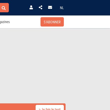
NL
S'ABONNER
azines
> Je fais le test