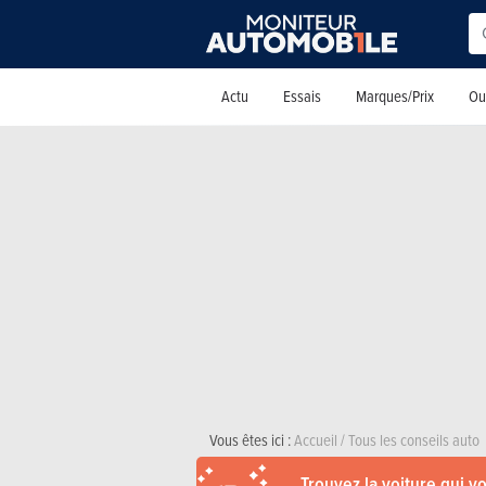
Actu
Essais
Marques/Prix
Out
Vous êtes ici :
Accueil
/
Tous les conseils auto
Trouvez la voiture qui v