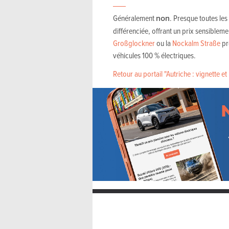
Généralement
non
. Presque toutes les
différenciée, offrant un prix sensiblem
Großglockner
ou la
Nockalm Straße
pr
véhicules 100 % électriques.
Retour au portail "Autriche : vignette e