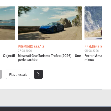
PREMIERS ESSAIS
PREMIERS ESSAIS
07-08-2026
05-08-2026
– Objectif
Maserati GranTurismo Trofeo (2026) – Une
Ferrari Amalfi Sp
perle cachée
mieux
Plus d'essais