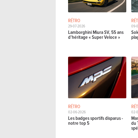
RÉTRO
RÉ
29-07-2026
09-
Lamborghini Miura SV, 55 ans
Sol
d’héritage « Super Veloce »
pla
RÉTRO
RÉ
02-06-2026
02-
Les badges sportifs disparus -
Mas
notre top 5
du 
spé