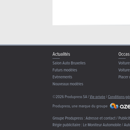
Actualités
Occas
Salon Auto Bruxelles
Voiture
Futurs modèles
Voiture
Evènements
Placer 
Nouveaux modèles
©2026 Produpress SA |
Vie privée
|
Conditions gé
Produpress, une marque du groupe
Groupe Produpress :
Adresse et contact / Publici
Régie publicitaire :
Le Moniteur Automobile / Aut