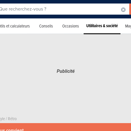
Utilitaires & société
tils et calculateurs
Conseils
Occasions
Mag
tyle
/
Rétro
ous convient