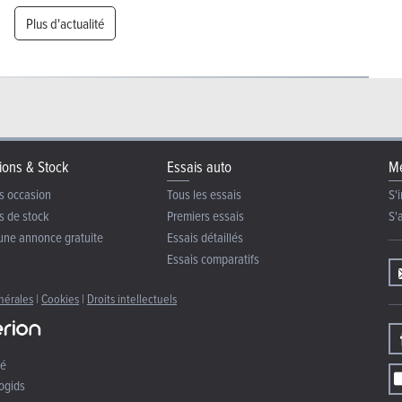
Plus d'actualité
ions & Stock
Essais auto
Me
s occasion
Tous les essais
S'i
s de stock
Premiers essais
S'
une annonce gratuite
Essais détaillés
Essais comparatifs
nérales
|
Cookies
|
Droits intellectuels
té
ogids