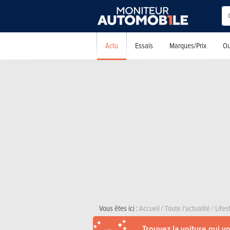
Actu
Essais
Marques/Prix
Ou
Vous êtes ici :
Accueil
/
Toute l'actualité
/
Lifes
Trouvez la voiture qui v