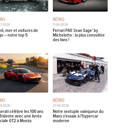
TRO
RÉTRO
07-2026
11-06-2026
eil, mer et voitures de
Ferrari F40 'Jean Sage' by
ge – notre top 5
Michelotto : la plus convoitée
des fans !
TRO
RÉTRO
06-2026
01-06-2026
erati célèbre les 100 ans
Notre sextuple vainqueur du
Tridente avec une livrée
Mans s'essaie à l'hypercar
ciale GT2 à Monza
moderne