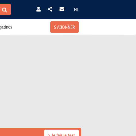
NL
S'ABONNER
azines
> Je fais le test