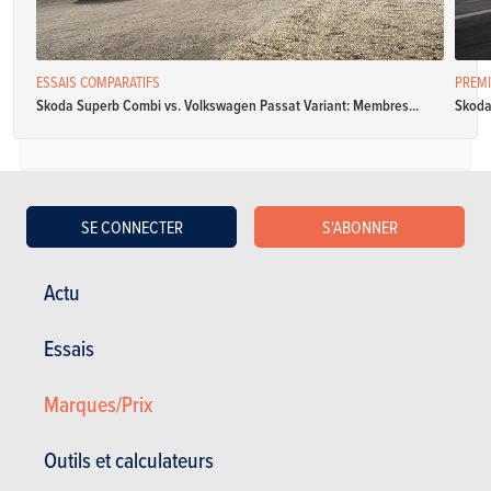
ESSAIS COMPARATIFS
PREMI
Skoda Superb Combi vs. Volkswagen Passat Variant: Membres...
Skoda
Diesel
SE CONNECTER
S'ABONNER
Skoda Superb 5p 1.6 CRTDI 88kW DSG7 Ambition
Actu
Spécifications
Double embrayage
120 Ch
4.2 l / 100 km
Essais
manuel séquentiel
auto
Marques/Prix
CO2: NC
5 portes
5 places
Skoda Superb 5p 1.6 CRTDI 88kW DSG7 Style
Outils et calculateurs