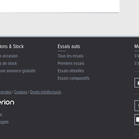
ions & Stock
Essais auto
Me
s occasion
Tous les essais
S'i
s de stock
Premiers essais
S'
une annonce gratuite
Essais détaillés
Essais comparatifs
nérales
|
Cookies
|
Droits intellectuels
té
ogids