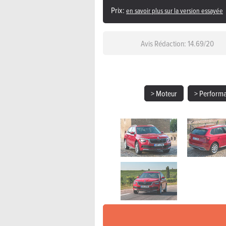
Prix:
en savoir plus sur la version essayée
Avis Rédaction: 14.69/
20
> Moteur
> Perform