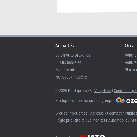
Actualités
Occas
Salon Auto Bruxelles
Voiture
Futurs modèles
Voiture
Evènements
Placer 
Nouveaux modèles
©2026 Produpress SA |
Vie privée
|
Conditions gé
Produpress, une marque du groupe
Groupe Produpress :
Adresse et contact / Publici
Régie publicitaire :
Le Moniteur Automobile / Aut