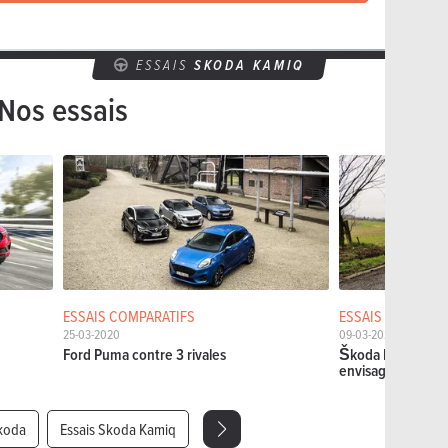
ESSAIS
SKODA KAMIQ
Nos essais
ESSAIS COMPARATIFS
ESSAIS COURTS
25-03-2020
09-03-2020
Ford Puma contre 3 rivales
Škoda Kamiq 1.5 T
envisager
Skoda
Essais Skoda Kamiq