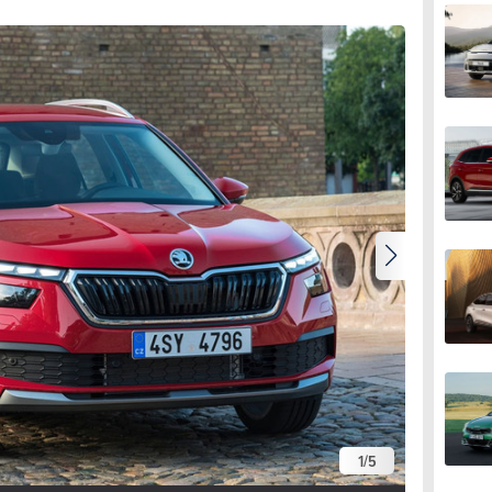
1
/
5