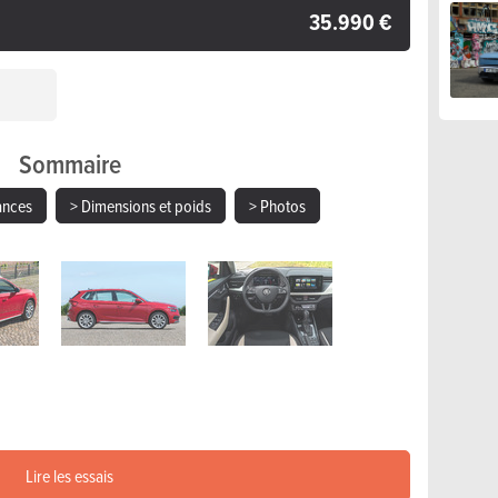
35.990 €
Sommaire
ances
> Dimensions et poids
> Photos
Lire les essais