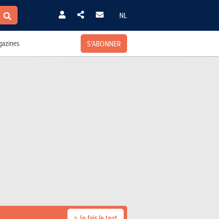
NL
S'ABONNER
azines
> Je fais le test