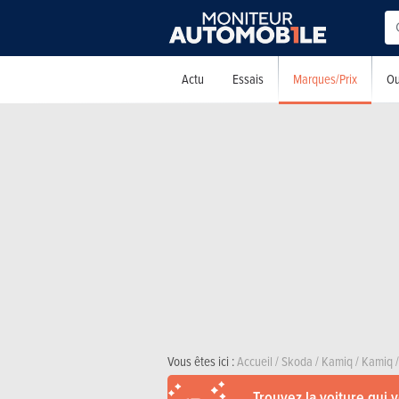
Marques/Prix
Actu
Essais
Ou
Vous êtes ici :
Accueil
/
Skoda
/
Kamiq
/
Kamiq
/
Trouvez la voiture qui 