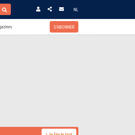
NL
S'ABONNER
azines
> Je fais le test