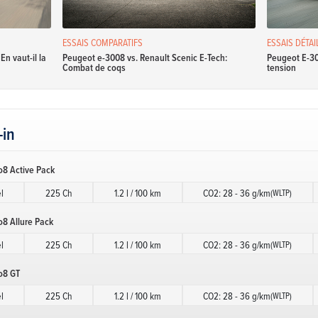
ESSAIS COMPARATIFS
ESSAIS DÉTAI
n vaut-il la
Peugeot e-3008 vs. Renault Scenic E-Tech:
Peugeot E-30
Combat de coqs
tension
-in
o8 Active Pack
l
225 Ch
1.2 l / 100 km
CO2: 28 - 36 g/km
(WLTP)
8 Allure Pack
l
225 Ch
1.2 l / 100 km
CO2: 28 - 36 g/km
(WLTP)
o8 GT
l
225 Ch
1.2 l / 100 km
CO2: 28 - 36 g/km
(WLTP)