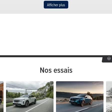
to8 Allure Pack
Afficher plus
l
299 Ch
1.2 l / 100 km
CO2: 27 - 33 g/km
(WLTP)
Nos essais