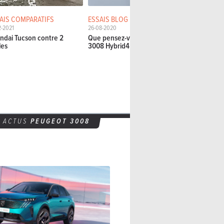
AIS COMPARATIFS
ESSAIS BLOG
ESSAIS CO
2-2021
26-08-2020
27-03-2019
ndai Tucson contre 2
Que pensez-vous du Peugeot
5 SUV comp
les
3008 Hybrid4 300 e-EAT8 ?
clans
ACTUS
PEUGEOT 3008