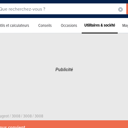
Utilitaires & société
tils et calculateurs
Conseils
Occasions
Mag
ugeot
/
3008
/
3008
/
3008
vous convient