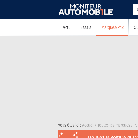
Marques/Prix
Actu
Essais
Ou
Vous êtes ici :
Accueil
/
Toutes les marques
/
Pe
Trouvez la voiture qui 