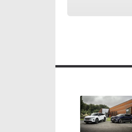
Peugeot 3008 1.6 HYBRID4 300 e-Au
Automatique avec mode manue