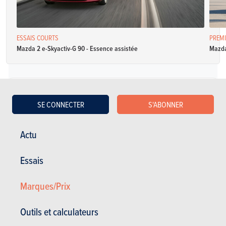
ESSAIS COURTS
PREMI
Mazda 2 e-Skyactiv-G 90 - Essence assistée
Mazda
Essence
SE CONNECTER
S'ABONNER
Mazda Mazda2 5p 1.3 Active
Actu
Spécifications
Manuelle
75 Ch
5 l / 100 km
Essais
CO2: NC
5 portes
5 places
Marques/Prix
Mazda Mazda2 5p 1.3 Color Edition
Outils et calculateurs
Spécifications