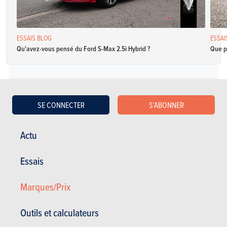
ESSAIS BLOG
ESSAI
Qu'avez-vous pensé du Ford S-Max 2.5i Hybrid ?
Que p
Diesel
SE CONNECTER
S'ABONNER
Ford S-Max 2.0 TDCi 110kW S/S Aut. Business Class
Actu
Spécifications
Automatique avec
150 Ch
5.3 l / 100 km
Essais
mode manuel
CO2: NC
5 portes
5 places
Marques/Prix
Ford S-Max 2.0 TDCi 110kW S/S Aut. Vignale
Outils et calculateurs
Spécifications