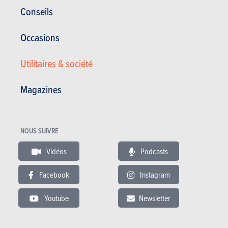
Corrosion
12 ans
Conseils
Pièces / main d’oeuvre
2 ans
Occasions
Lire les essais
Utilitaires & société
Magazines
ESSAIS
FORD S-MAX
Nos essais
NOUS SUIVRE
Vidéos
Podcasts
Facebook
Instagram
Youtube
Newsletter