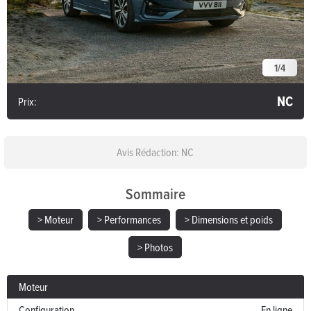
1
/
4
NC
Prix:
Avis Rédaction: NC
Sommaire
> Moteur
> Performances
> Dimensions et poids
> Photos
Moteur
Configuration
En ligne