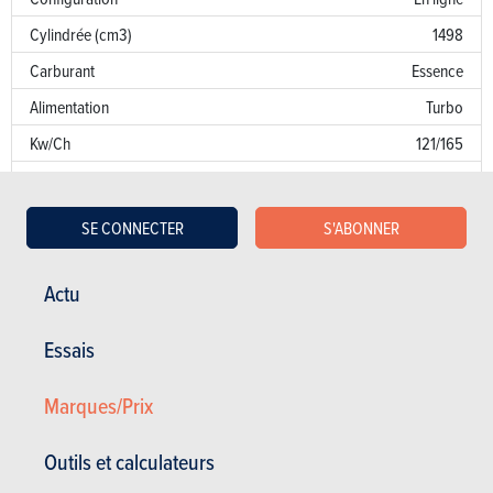
Cylindrée (cm3)
1498
Carburant
Essence
Alimentation
Turbo
Kw/Ch
121/165
Couple
240
Transmission
AV
SE CONNECTER
S'ABONNER
Boîte de vitesse
Man. 6 Vit.
Norme d’émission
AN
Actu
Emission de CO
169 g/km
2
Essais
Puissance fiscale
8
Marques/Prix
Garantie
Défaut de peinture
Outils et calculateurs