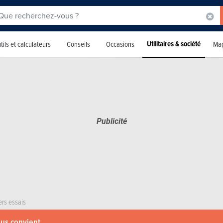
Utilitaires & société
tils et calculateurs
Conseils
Occasions
Mag
ers essais
ous convient