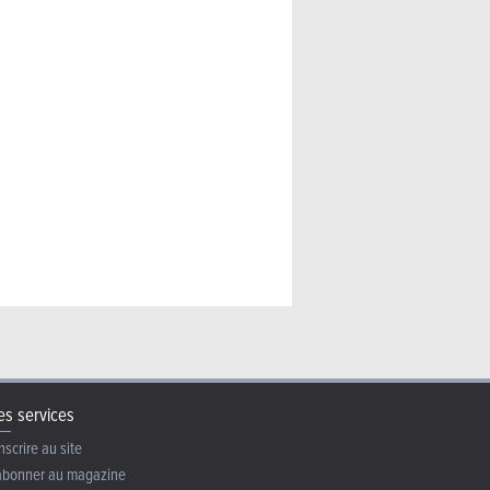
s services
nscrire au site
abonner au magazine