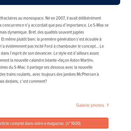
éfractaires au monospace. Né en 2007, il avait délibérément
 la concurrence n’y accordait que peu d’importance. Le S-Max se
 mais dynamique. Bref, des qualités souvent jugées
. Et même plutôt bien: la première génération s’est écoulée à
 n’a évidemment pas incité Ford à chambouler le concept… Le
 dans l’esprit de son devancier. Le style est d’ailleurs assez
ment la nouvelle calandre béante «façon Aston Martin».
eines du S-Max: il partage ses dessous avec la nouvelle
 des trains roulants, avec toujours des jambes McPherson à
 Mais dedans, c’est comment?
Galerie photos
article complet dans notre e-magazine. (n° 1600)