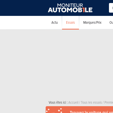
Essais
Actu
Marques/Prix
Ou
Vous êtes ici :
Accueil
/
Tous les essais
/
Premi
Trouvez la voiture qui v