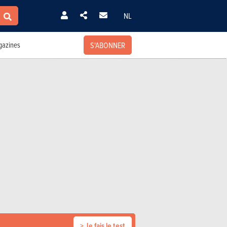
NL
S'ABONNER
azines
> Je fais le test