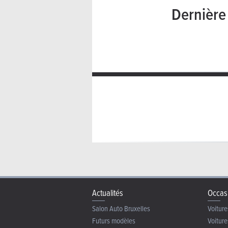
Dernièr
Actualités
Occas
Salon Auto Bruxelles
Voiture
Futurs modèles
Voiture