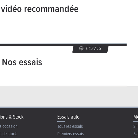
e vidéo recommandée
ESSAIS
Nos essais
ions & Stock
Essais auto
Me
s occasion
Tous les essais
S'i
s de stock
Premiers essais
S'