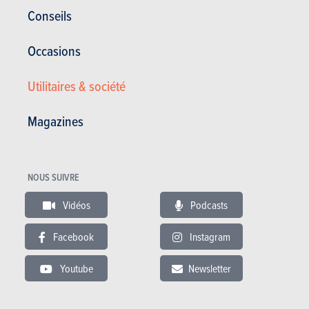
Corrosion
12 ans
Conseils
Pièces / main d’oeuvre
2 ans
Occasions
Lire les essais
Utilitaires & société
Magazines
ESSAIS
FORD S-MAX
Nos essais
NOUS SUIVRE
Vidéos
Podcasts
Facebook
Instagram
Youtube
Newsletter