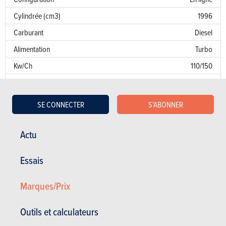
Cylindrée (cm3)
1996
Carburant
Diesel
Alimentation
Turbo
Kw/Ch
110/150
Couple
370
Transmission
AV
SE CONNECTER
S'ABONNER
Boîte de vitesse
Auto. 8 Vit.
Norme d’émission
AN
Actu
Emission de CO
142 g/km
2
Essais
Puissance fiscale
11
Marques/Prix
Garantie
Défaut de peinture
Outils et calculateurs