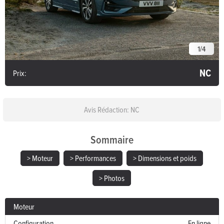
1
/
4
NC
Prix:
Avis Rédaction: NC
Sommaire
> Moteur
> Performances
> Dimensions et poids
> Photos
Moteur
Configuration
En ligne