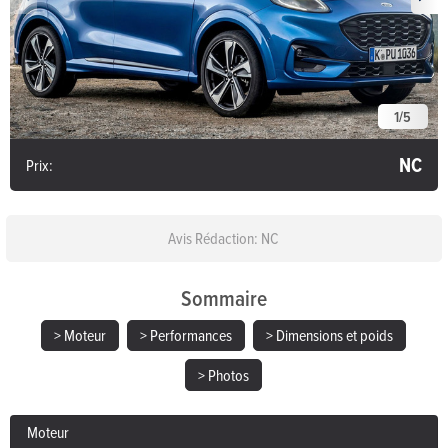
1
/
5
NC
Prix:
Avis Rédaction: NC
Sommaire
> Moteur
> Performances
> Dimensions et poids
> Photos
Moteur