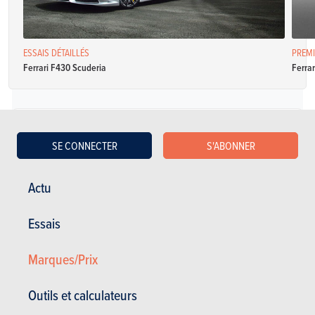
ESSAIS DÉTAILLÉS
PREMI
Ferrari F430 Scuderia
Ferra
Essence
SE CONNECTER
S'ABONNER
Ferrari F 430 Spider 430 Spider
Actu
Spécifications
Manuelle
490 Ch
NC
Essais
CO2: NC
2 portes
2 places
Marques/Prix
Ferrari F 430 Spider 430 Spider
Outils et calculateurs
Spécifications