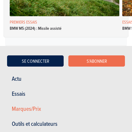
PREMIERS ESSAIS
ESSAI
BMW M5 (2024) : Missile assisté
BMW 5
Diesel
SE CONNECTER
S'ABONNER
BMW Série 5 Berline 518d 136
Actu
Spécifications
Manuelle
136 Ch
NC
Essais
CO2: NC
4 portes
5 places
Marques/Prix
BMW Série 5 Berline 518d 143
Outils et calculateurs
Spécifications