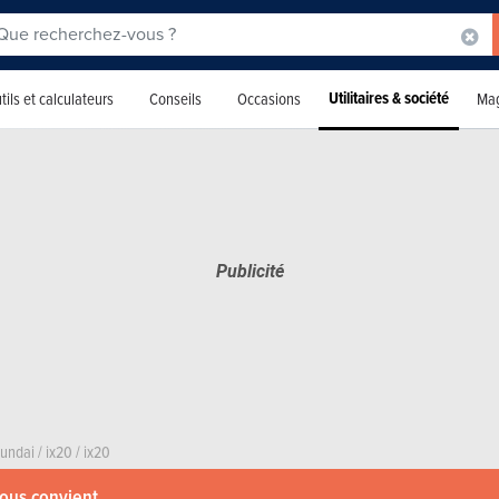
Utilitaires & société
tils et calculateurs
Conseils
Occasions
Mag
undai
/
ix20
/
ix20
vous convient