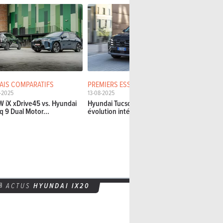
AIS COMPARATIFS
PREMIERS ESSAIS
PREMIERS E
1-2025
13-08-2025
02-08-2025
 iX xDrive45 vs. Hyundai
Hyundai Tucson (facelift 2025) :
Hyundai Ion
q 9 Dual Motor...
évolution intérieure
Performanc
president
ACTUS
HYUNDAI IX20