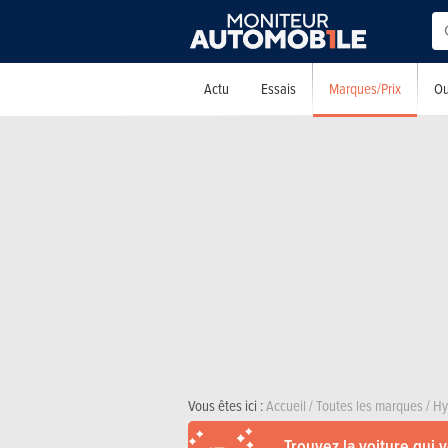
Marques/Prix
Actu
Essais
Ou
Vous êtes ici :
Accueil
/
Toutes les marques
/
Hy
Trouvez la voiture qui 