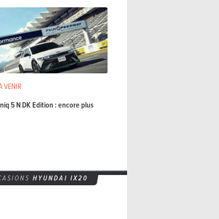
À VENIR
niq 5 N DK Edition : encore plus
CASIONS
HYUNDAI
IX20