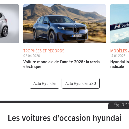
TROPHÉES ET RECORDS
MODÈLES 
02-04-2026
14-01-2025
Voiture mondiale de l’année 2026 : la razzia
Hyundai Io
électrique
radicale
Actu Hyundai
Actu Hyundai ix20
OC
Les voitures d'occasion hyundai