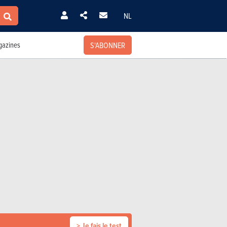
NL
S'ABONNER
azines
> Je fais le test