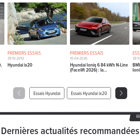
PREMIERS ESSAIS
PREMIERS ESSAIS
ESS
29-10-2010
10-04-2026
28-1
0,
Hyundai ix20
Hyundai Ioniq 6 84 kWh N-Line
BMW
(Facelift 2026) : la...
Ioni
Essais Hyundai
Essais Hyundai ix20
Dernières actualités recommandées