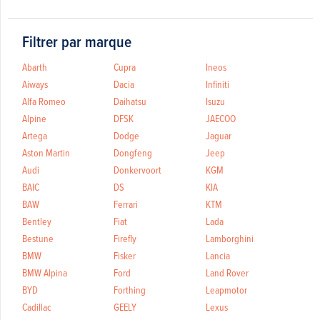
Filtrer par marque
Abarth
Cupra
Ineos
Aiways
Dacia
Infiniti
Alfa Romeo
Daihatsu
Isuzu
Alpine
DFSK
JAECOO
Artega
Dodge
Jaguar
Aston Martin
Dongfeng
Jeep
Audi
Donkervoort
KGM
BAIC
DS
KIA
BAW
Ferrari
KTM
Bentley
Fiat
Lada
Bestune
Firefly
Lamborghini
BMW
Fisker
Lancia
BMW Alpina
Ford
Land Rover
BYD
Forthing
Leapmotor
Cadillac
GEELY
Lexus