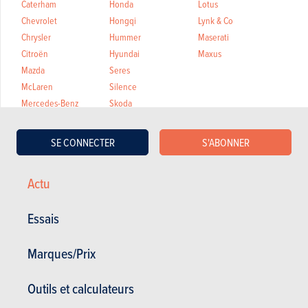
Caterham
Honda
Lotus
Chevrolet
Hongqi
Lynk & Co
Chrysler
Hummer
Maserati
Citroën
Hyundai
Maxus
Mazda
Seres
McLaren
Silence
Mercedes-Benz
Skoda
MG
Smart
MHERO
Ssangyong
SE CONNECTER
S'ABONNER
Mia Electric
Subaru
MINI
Suzuki
Actu
Mitsubishi
SWM
Nio
Tesla
Essais
Nissan
Toyota
OMODA
Volkswagen
Marques/Prix
Opel
Volvo
Peugeot
Voyah
Polestar
Xpeng
Outils et calculateurs
Porsche
Zeekr