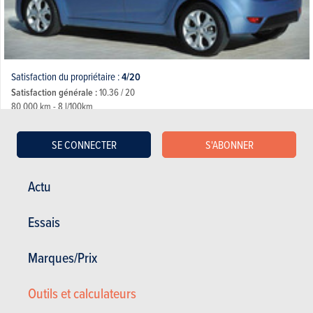
Satisfaction du propriétaire :
4/20
Satisfaction générale :
10.36 / 20
80 000 km - 8 l/100km
Compteur complet changé sous garantie.......1 an et 10 jours plus tard, de
nouveau le même problème... Si je liste les...
SE CONNECTER
S'ABONNER
28.02.2017
Actu
Hyundai ix20 - 1.4 Comfort (2010)
Essais
Marques/Prix
Outils et calculateurs