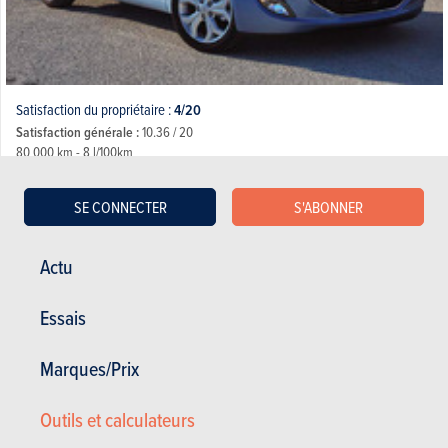
Satisfaction du propriétaire :
4/20
Satisfaction générale :
10.36 / 20
80 000 km - 8 l/100km
Compteur complet changé sous garantie.......1 an et 10 jours plus tard, de
nouveau le même problème... Si je liste les...
SE CONNECTER
S'ABONNER
28.02.2017
Actu
Hyundai ix20 - 1.4 Comfort (2010)
Essais
Marques/Prix
Outils et calculateurs