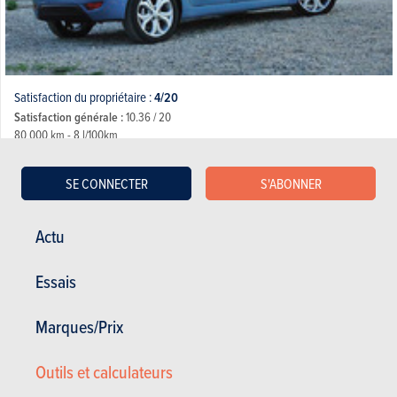
Satisfaction du propriétaire :
4/20
Satisfaction générale :
10.36 / 20
80 000 km - 8 l/100km
Compteur complet changé sous garantie.......1 an et 10 jours plus tard, de
nouveau le même problème... Si je liste les...
SE CONNECTER
S'ABONNER
28.02.2017
Actu
Hyundai ix20 - 1.4 Comfort (2010)
Essais
Marques/Prix
Outils et calculateurs