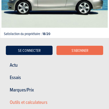
Satisfaction du propriétaire :
18/20
Satisfaction générale :
16.65 / 20
50 000 km - 2 l/100km
test
SE CONNECTER
S'ABONNER
Actu
01.04.2014
BMW Série 1 Cabriolet - 118d 136 (2008)
Essais
Marques/Prix
Outils et calculateurs