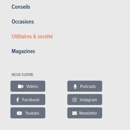
Conseils
Occasions
Utilitaires & société
Magazines
Satisfaction du propriétaire :
10/20
Satisfaction générale :
16.65 / 20
77 000 km - 6.5 l/100km
NOUS SUIVRE
Vidéos
Podcasts
12.09.2013
Facebook
Instagram
BMW Série 1 Cabriolet - 118d 136 (2008)
Youtube
Newsletter