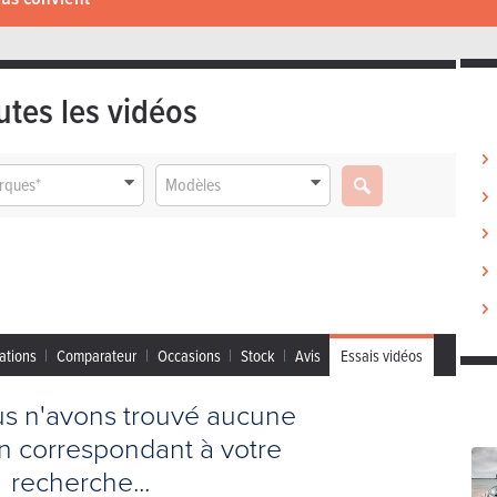
utes les vidéos
rques*
Modèles
ations
Comparateur
Occasions
Stock
Avis
Essais vidéos
us n'avons trouvé aucune
on correspondant à votre
recherche...