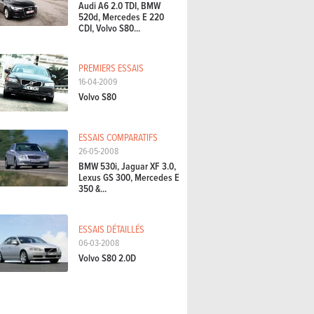
Audi A6 2.0 TDI, BMW
520d, Mercedes E 220
CDI, Volvo S80...
PREMIERS ESSAIS
16-04-2009
Volvo S80
ESSAIS COMPARATIFS
26-05-2008
BMW 530i, Jaguar XF 3.0,
Lexus GS 300, Mercedes E
350 &...
ESSAIS DÉTAILLÉS
06-03-2008
Volvo S80 2.0D