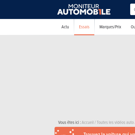
Essais
Actu
Marques/Prix
Ou
Vous êtes ici :
Accueil
/
Toutes les vidéos auto
Trouvez la voiture qui v