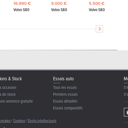
16.990 €
9.000 €
5.500 €
Volvo S80
Volvo S80
Volvo S80
ions & Stock
Essais auto
Me
s occasion
Tous les essais
S'i
s de stock
Premiers essais
S'
une annonce gratuite
Essais détaillés
Essais comparatifs
nérales
|
Cookies
|
Droits intellectuels