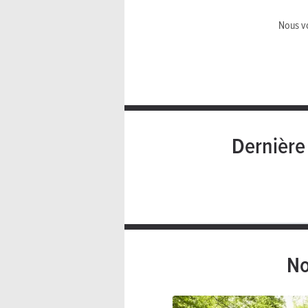
Nous vo
Dernièr
No