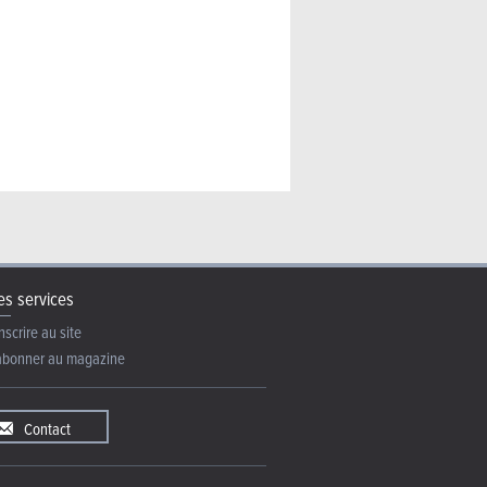
8.450 €
8.200 €
3.100 €
4.000 €
Volvo S80
Volvo S80
Volvo S80
Volvo S80
s services
nscrire au site
abonner au magazine
Contact