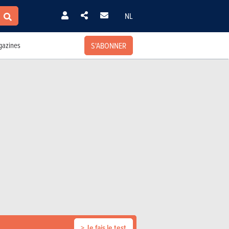
NL
S'ABONNER
azines
> Je fais le test