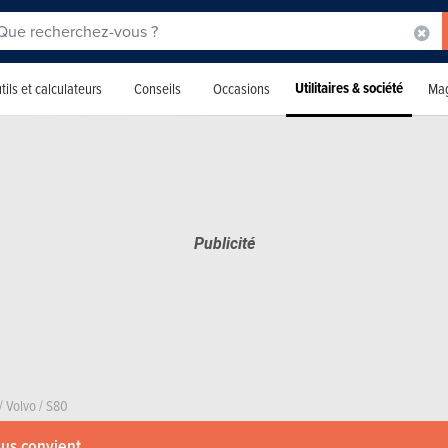
Utilitaires & société
tils et calculateurs
Conseils
Occasions
Mag
/
Volvo
/
S80
ous convient