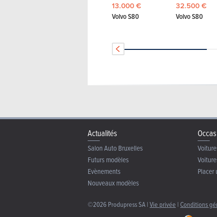
13.000 €
32.500 €
Volvo S80
Volvo S80
Actualités
Occas
Salon Auto Bruxelles
Voiture
Futurs modèles
Voiture
Evènements
Placer 
Nouveaux modèles
©2026 Produpress SA |
Vie privée
|
Conditions gé