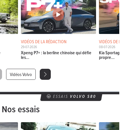
VIDÉOS DE LA RÉDACTION
VIDÉOS DE LA RÉ
29-07-2026
08-07-2026
e
Xpeng P7+ : la berline chinoise qui défie
Kia Sportage 2026
les...
propre...
Vidéos Volvo
ESSAIS
VOLVO S80
Nos essais