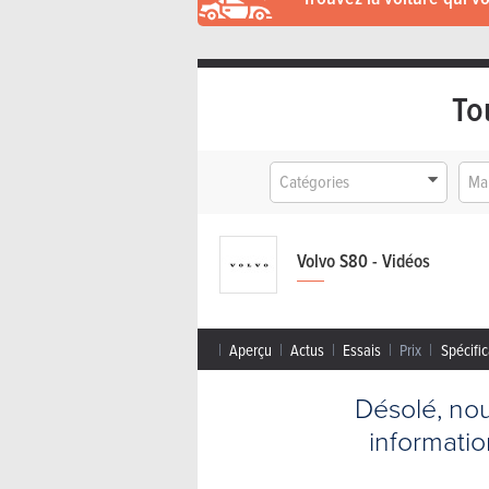
To
Catégories
Ma
Volvo S80 - Vidéos
Aperçu
Actus
Essais
Prix
Spécific
Désolé, no
informati