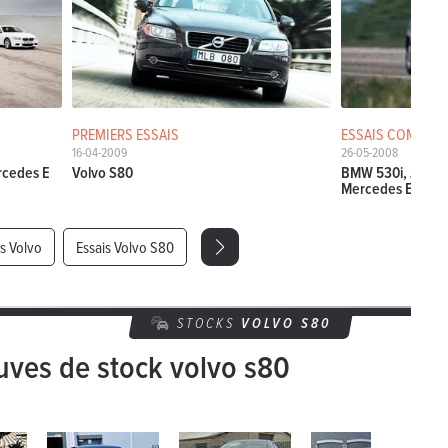
PREMIERS ESSAIS
ESSAIS COMPARA
16-04-2009
26-05-2008
rcedes E
Volvo S80
BMW 530i, Jaguar
Mercedes E 350 &
is Volvo
Essais Volvo S80
STOCKS
VOLVO
S80
uves de stock volvo s80