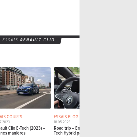
ESSAIS
RENAULT CLIO
AIS COURTS
ESSAIS BLOG
ESSAIS BL
7-2023
18-05-2023
23-03-2021
ault Clio E-Tech (2023) –
Road trip – En Renault Clio E-
Que pensez
nes manières
Tech Hybrid pour aller...
Clio E-Tech