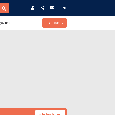
NL
S'ABONNER
azines
> Je fais le test