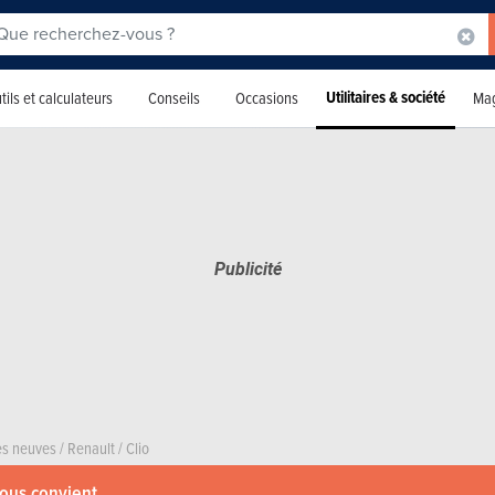
Utilitaires & société
tils et calculateurs
Conseils
Occasions
Mag
res neuves
/
Renault
/
Clio
vous convient