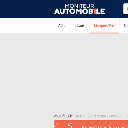
Marques/Prix
Actu
Essais
Ou
Vous êtes ici :
Accueil
/
Prix et packs des voitu
Trouvez la voiture qui 