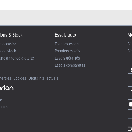
ions & Stock
Essais auto
Me
s occasion
Tous les essais
S'i
s de stock
Premiers essais
S'
une annonce gratuite
Essais détaillés
Essais comparatifs
nérales
|
Cookies
|
Droits intellectuels
té
ogids