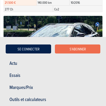
21.500 €
140.000 km
10/2016
277 Ch
Co2
SE CONNECTER
S'ABONNER
Actu
Essais
Marques/Prix
Lexus
35.000 €
103.000 km
01/2019
Outils et calculateurs
262 Ch
Co2