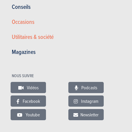
Conseils
Occasions
Utilitaires & société
Magazines
NOUS SUIVRE
Vidéos
Podcasts
Lexus RX 400h 3.3i V6 24v ❌. BOITE DE VITESSE ❌
Facebook
Instagram
4.900 €
204.000 km
05/2007
Youtube
Newsletter
211 Ch
Co2