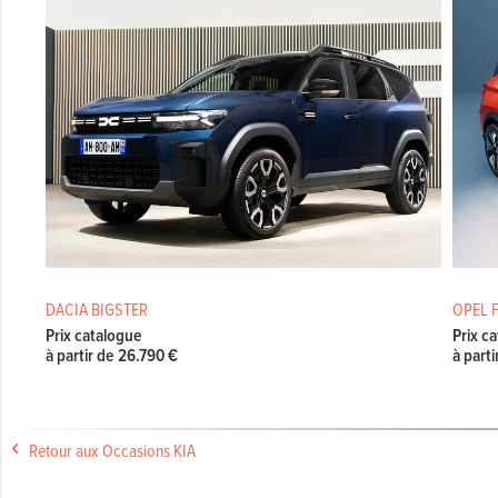
DACIA BIGSTER
OPEL 
Prix catalogue
Prix c
à partir de 26.790 €
à parti
Retour aux Occasions KIA