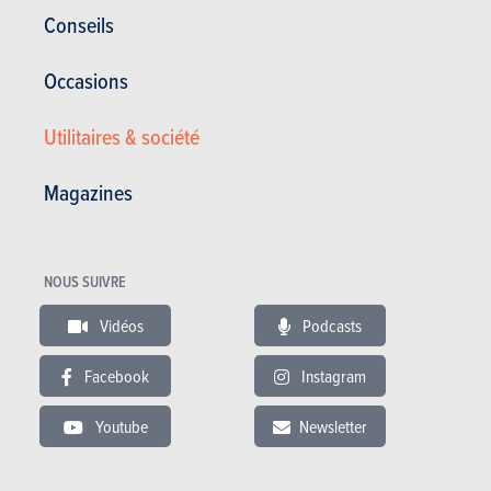
Motor veel te licht voor deze auto, zeer krasgevoelig interieur, zeer
Conseils
onhandige centrale bedieningsunit ( airco, radio, GPS). Als je...
Occasions
04.02.2020
Citroën Berlingo Multispace 4p - 1.2 PureTech 110
Utilitaires & société
MAN6 Live M (2021)
Magazines
Satisfaction du propriétaire :
13/20
Satisfaction générale :
15.1 / 20
2 500 km - 10 l/100km
Veel te hoog verbruik, bijna 8l/100km, zelfs bij max. start/stop en rustig
NOUS SUIVRE
rijden. Te hoog toerental bij 120km/hr in 6de:...
Vidéos
Podcasts
20.09.2019
Facebook
Instagram
Citroën Grand C4 Picasso - 1.6 BlueHDi 115 S&S
EAT6 Seduction (2016)
Youtube
Newsletter
Satisfaction du propriétaire :
12/20
Satisfaction générale :
15.1 / 20