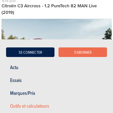
18.06.2020
Citroën C3 Aircross - 1.2 PureTech 82 MAN Live
(2019)
SE CONNECTER
S'ABONNER
Actu
Essais
Marques/Prix
Satisfaction du propriétaire :
11/20
Outils et calculateurs
Satisfaction générale :
15.1 / 20
0 km - 8 l/100km