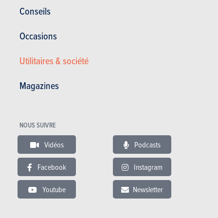
Conseils
TAXES ANNUELLES
NC
Occasions
Voir le modèle
Utilitaires & société
Magazines
NOUS SUIVRE
Vidéos
Podcasts
Facebook
Instagram
Youtube
Newsletter