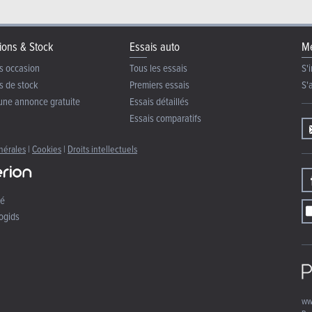
ions & Stock
Essais auto
Me
s occasion
Tous les essais
S'i
s de stock
Premiers essais
S'
une annonce gratuite
Essais détaillés
Essais comparatifs
nérales
|
Cookies
|
Droits intellectuels
té
ogids
ww