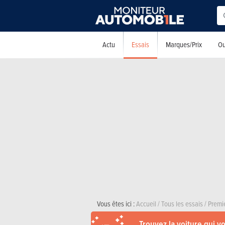
Essais
Actu
Marques/Prix
Ou
Vous êtes ici :
Accueil
/
Tous les essais
/
Premi
Trouvez la voiture qui v