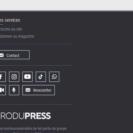
s services
nscrire au site
abonner au magazine
Contact
Newsletter
w.moniteurautomobile.be fait partie du groupe