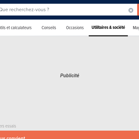
Utilitaires & société
tils et calculateurs
Conseils
Occasions
Mag
ers essais
ous convient