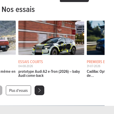
Nos essais
ESSAIS COURTS
PREMIERS ESSAIS
04-08-2026
31-07-2026
La même en
prototype Audi A2 e-Tron (2026) – baby
Cadillac Optiq (20
Audi come-back
de...
Plus d'essais