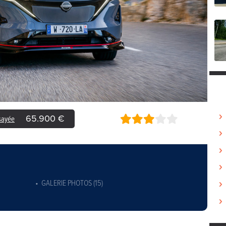
65.900 €
ssayée
GALERIE PHOTOS (15)