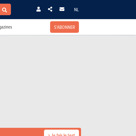
NL
S'ABONNER
azines
> Je fais le test