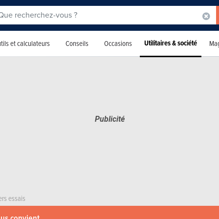
Utilitaires & société
tils et calculateurs
Conseils
Occasions
Mag
ers essais
ous convient