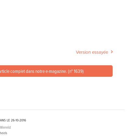
Version essayée
article complet dans notre e-magazine. (n° 1639)
MANS LE
26-10-2016
oWereld
heels