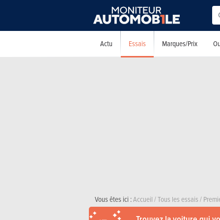
Essais
Actu
Marques/Prix
Ou
Vous êtes ici :
Accueil
/
Tous les essais
/
Premi
Trouvez la voiture qui v