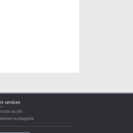
ider (2026) – La même en
s services
nscrire au site
abonner au magazine