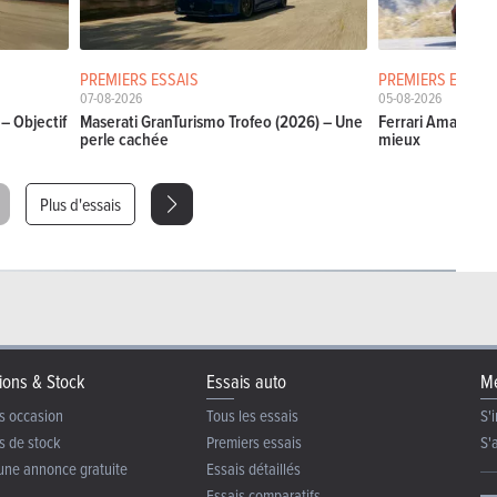
PREMIERS ESSAIS
PREMIERS ESSAIS
07-08-2026
05-08-2026
– Objectif
Maserati GranTurismo Trofeo (2026) – Une
Ferrari Amalfi Sp
perle cachée
mieux
Plus d'essais
ions & Stock
Essais auto
Me
s occasion
Tous les essais
S'i
s de stock
Premiers essais
S'
une annonce gratuite
Essais détaillés
Essais comparatifs