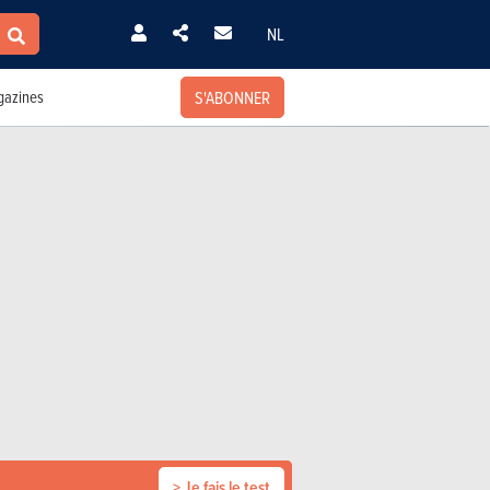
NL
S'ABONNER
azines
> Je fais le test