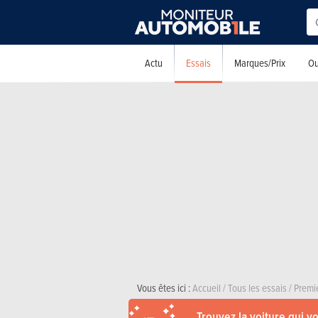
Essais
Actu
Marques/Prix
Ou
Vous êtes ici :
Accueil
/
Tous les essais
/
Premi
Trouvez la voiture qui v