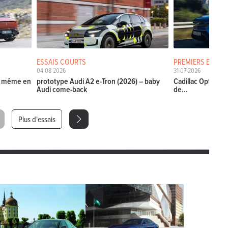
ESSAIS COURTS
PREMIERS ESSAIS
04-08-2026
31-07-2026
La même en
prototype Audi A2 e-Tron (2026) – baby
Cadillac Optiq (20
Audi come-back
de...
Plus d'essais