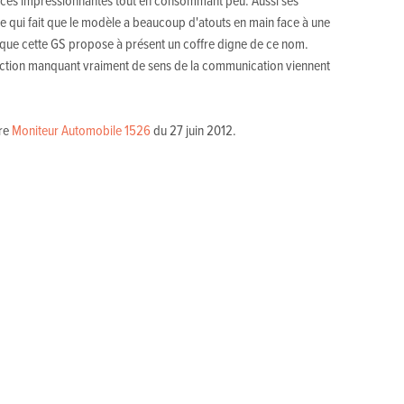
ces impressionnantes tout en consommant peu. Aussi ses
e qui fait que le modèle a beaucoup d'atouts en main face à une
 que cette GS propose à présent un coffre digne de ce nom.
ection manquant vraiment de sens de la communication viennent
tre
Moniteur Automobile 1526
du 27 juin 2012.