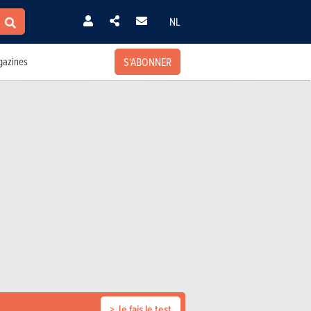
NL
S'ABONNER
azines
> Je fais le test