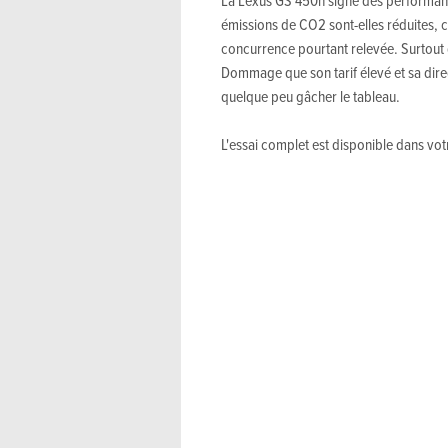
La Lexus GS 450h signe des performan
émissions de CO2 sont-elles réduites, c
concurrence pourtant relevée. Surtout
Dommage que son tarif élevé et sa dir
quelque peu gâcher le tableau.
L'essai complet est disponible dans vo