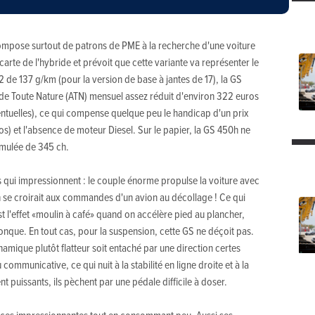
compose surtout de patrons de PME à la recherche d'une voiture
 carte de l'hybride et prévoit que cette variante va représenter le
 de 137 g/km (pour la version de base à jantes de 17), la GS
de Toute Nature (ATN) mensuel assez réduit d'environ 322 euros
entuelles), ce qui compense quelque peu le handicap d'un prix
s) et l'absence de moteur Diesel. Sur le papier, la GS 450h ne
mulée de 345 ch.
ses qui impressionnent : le couple énorme propulse la voiture avec
 se croirait aux commandes d'un avion au décollage ! Ce qui
est l'effet «moulin à café» quand on accélère pied au plancher,
conque. En tout cas, pour la suspension, cette GS ne déçoit pas.
namique plutôt flatteur soit entaché par une direction certes
ommunicative, ce qui nuit à la stabilité en ligne droite et à la
ent puissants, ils pèchent par une pédale difficile à doser.