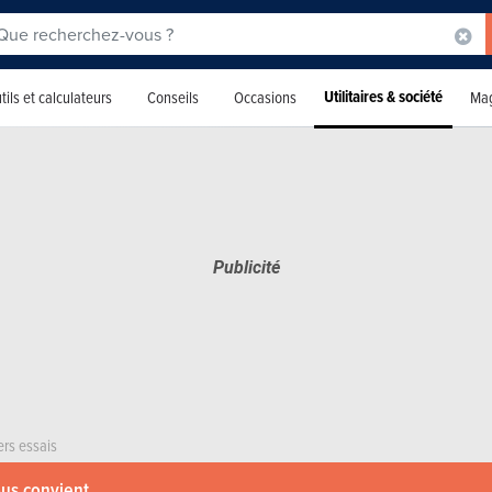
Utilitaires & société
tils et calculateurs
Conseils
Occasions
Mag
ers essais
ous convient