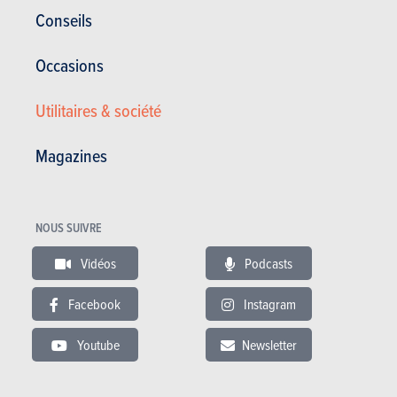
Conseils
Galerie photos
Occasions
Utilitaires & société
Acheter ce magazine (n° 1499)
Magazines
Dans cet article :
KTM
,
KTM X-Bow
NOUS SUIVRE
Vidéos
Podcasts
Facebook
Instagram
Youtube
Newsletter