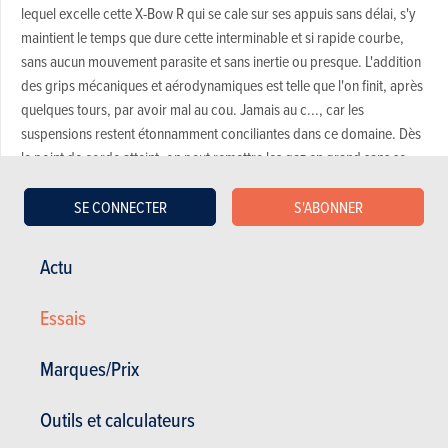
lequel excelle cette X-Bow R qui se cale sur ses appuis sans délai, s'y
maintient le temps que dure cette interminable et si rapide courbe,
sans aucun mouvement parasite et sans inertie ou presque. L'addition
des grips mécaniques et aérodynamiques est telle que l'on finit, après
quelques tours, par avoir mal au cou. Jamais au c..., car les
suspensions restent étonnamment conciliantes dans ce domaine. Dès
le point de corde atteint, on peut remettre les gaz en grand sans se
préoccuper de doser. Il faut juste oser. La motricité est totale et, du
coup, la vitesse d'extraction de la courbe bluffante.
SE CONNECTER
S'ABONNER
Cette version apporte peut-être la touche d'homogénéité qui
Actu
manquait à la version 240 ch, légèrement sous-motorisée vu les
qualités de son châssis. Ici, celui-ci est optimisé et en relation
Essais
dorénavant parfaite avec les 300 ch et les 400 Nm. Son look est
toujours aussi particulier, mais maintenant, son potentiel dynamique
Marques/Prix
est plus en rapport avec l'agressivité qui s'en dégage. C'est tout de
même 8.000 euros de plus, mais on se dit que ça vaut la peine. Quitte
Outils et calculateurs
à se montrer déraisonnable, autant aller au bout de la démarche...