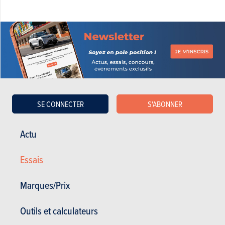
SE CONNECTER
S'ABONNER
Actu
OPEL ANTARA
Essais
Opel Antara en stock
Opel Antara d'occasion
Marques/Prix
Actualités Opel Antara
Outils et calculateurs
Essais Opel Antara