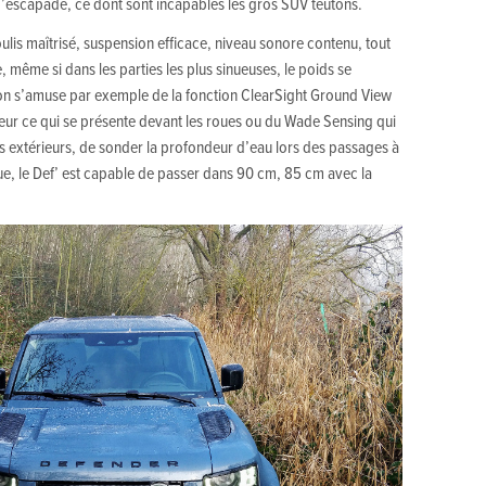
escapade, ce dont sont incapables les gros SUV teutons.
roulis maîtrisé, suspension efficace, niveau sonore contenu, tout
e, même si dans les parties les plus sinueuses, le poids se
n, on s’amuse par exemple de la fonction ClearSight Ground View
eur ce qui se présente devant les roues ou du Wade Sensing qui
os extérieurs, de sonder la profondeur d’eau lors des passages à
e, le Def’ est capable de passer dans 90 cm, 85 cm avec la