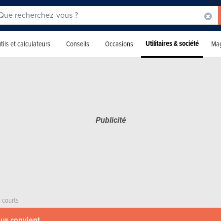
Utilitaires & société
tils et calculateurs
Conseils
Occasions
Mag
 courts
ous convient