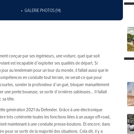
GALERIE PHOTOS (14)
mment conçue par ses ingénieurs, une voiture, quel que soit
e volant est incapable d’exploiter ses qualités de départ. Si
 jour au lendemain pour un tour du monde, il fallait aussi que le
ompétences en conduite tout terrain, ne serait-ce que pour
 courtes, sonder la profondeur d’un gué, bloquer manuellement
r une pente boueuse, se sortir d’ornières sableuses… Il fallait
c sa tête.
cette génération 2021 du Defender. Grâce à une électronique
e très cohérente toutes les fonctions liées à un usage off-road,
evient maintenant à une conduite presse-boutons. Et encore; dans
aire pour se sortir de la majorité des situations. Cela dit, il y a