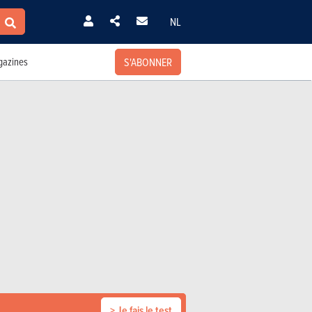
NL
S'ABONNER
azines
> Je fais le test