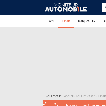
Essais
Actu
Marques/Prix
Ou
Vous êtes ici :
Accueil
/
Tous les essais
/
Essais
Trouvez la voiture qui v