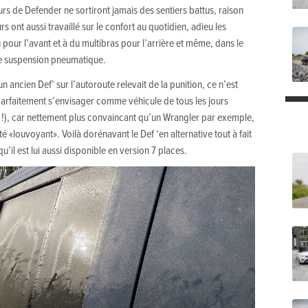
urs de Defender ne sortiront jamais des sentiers battus, raison
 ont aussi travaillé sur le confort au quotidien, adieu les
pour l’avant et à du multibras pour l’arrière et même, dans le
ne suspension pneumatique.
n ancien Def’ sur l’autoroute relevait de la punition, ce n’est
rs parfaitement s’envisager comme véhicule de tous les jours
m !), car nettement plus convaincant qu’un Wrangler par exemple,
té «louvoyant». Voilà dorénavant le Def ‘en alternative tout à fait
’il est lui aussi disponible en version 7 places.