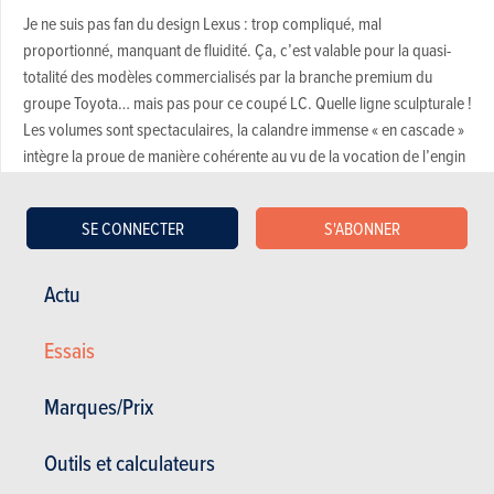
Je ne suis pas fan du design Lexus : trop compliqué, mal
proportionné, manquant de fluidité. Ça, c’est valable pour la quasi-
totalité des modèles commercialisés par la branche premium du
groupe Toyota… mais pas pour ce coupé LC. Quelle ligne sculpturale !
Les volumes sont spectaculaires, la calandre immense « en cascade »
intègre la proue de manière cohérente au vu de la vocation de l’engin
et les détails des optiques – avant comme arrière – sont léchés et
apportent une certaine « préciosité » qui sied au positionnement haut
SE CONNECTER
S'ABONNER
de gamme de la LC 500h. En outre, ce coloris rouge vif et profond
rend parfaitement hommage à l’audace de la ligne de ce fauve prêt à
bondir. Un vrai concept-car sur route ouverte.
Actu
Et la satisfaction se prolonge une fois posé à l’intérieur… du moins
Essais
pour ce qui est de la finition. Si le style reste un peu daté, il est bien
plus élégant que dans certaines autres productions de la marque et la
Marques/Prix
visibilité est plutôt bonne pour une voiture de ce type. Mais c’est avant
tout la qualité de fabrication et de finition, la finesse des matériaux et
Outils et calculateurs
les sensations tactiles au contact des surfaces et des commandes qui
rendent l’expérience à bord extrêmement plaisante. On sent que l’on