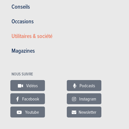
Conseils
Dans cet article :
Rolls-Royce
,
Rolls-Royce Ghost
Occasions
VIDÉO
Utilitaires & société
Dernière vidéo recommandée
Magazines
NOUS SUIVRE
Vidéos
Podcasts
RÉDIGÉ PAR VINCENT JOYE LE
12-02-2021
Facebook
Instagram
Directeur de la rédaction
Instagram: @vijoye
Youtube
Newsletter