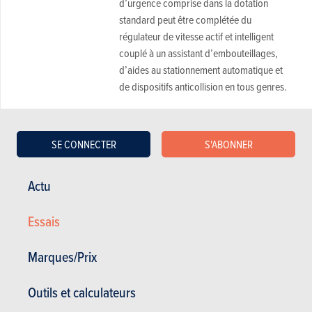
d’urgence comprise dans la dotation
standard peut être complétée du
régulateur de vitesse actif et intelligent
couplé à un assistant d’embouteillages,
d’aides au stationnement automatique et
de dispositifs anticollision en tous genres.
Confort
L’habitacle brille par sa finition
15.80
SE CONNECTER
S'ABONNER
remarquable, tant dans le choix des
sur 20
matériaux que dans l’assemblage.
Actu
L’isolation acoustique est bonne, même
sans le vitrage feuilleté optionnel. Les
Essais
sièges sport (option) offrent un parfait
maintien et garantissent une excellente
Marques/Prix
position de conduite. La banquette est
moins généreuse en espace aux jambes
Outils et calculateurs
du fait de l’imposant tunnel central destiné
à recevoir les organes de la transmission