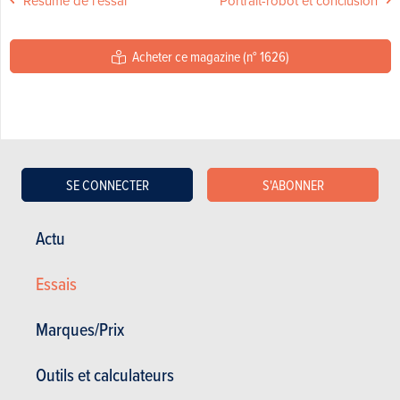
Résumé de l'essai
Portrait-robot et conclusion
Acheter ce magazine (n° 1626)
Essais liés
SE CONNECTER
S'ABONNER
Actu
27-04-2016
PREMIERS ESSAIS
Alfa Romeo
Giulietta 2.0 JTDM
Essais
175 TCT : Du
muscle!
Marques/Prix
Que la boîte à deux embrayages
soit désormais disponible avec le
Outils et calculateurs
1.6 JTDM ne doit pas nous faire
oublier...