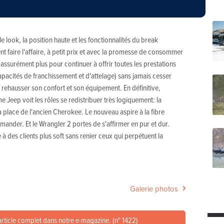
 look, la position haute et les fonctionnalités du break
 faire l'affaire, à petit prix et avec la promesse de consommer
ssurément plus pour continuer à offrir toutes les prestations
apacités de franchissement et d'attelage) sans jamais cesser
e rehausser son confort et son équipement. En définitive,
Jeep voit les rôles se redistribuer très logiquement: la
 place de l'ancien Cherokee. Le nouveau aspire à la fibre
nder. Et le Wrangler 2 portes de s'affirmer en pur et dur.
e à des clients plus soft sans renier ceux qui perpétuent la
Galerie photos
article complet dans notre e-magazine. (n° 1422)