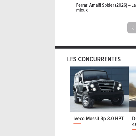
Ferrari Amalfi Spider (2026) – 
mieux
LES CONCURRENTES
Iveco Massif 3p 3.0 HPT
D
4