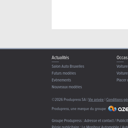
Actualités
Occas
Salon Auto Bruxelles
Voiture
Futurs modèles
Voiture
Evènements
Placer 
Nouveaux modèles
©2026 Produpress SA |
Vie privée
|
Conditions gé
Produpress, une marque du groupe
Groupe Produpress :
Adresse et contact / Publici
Régie publicitaire :
Le Moniteur Automobile / Aut