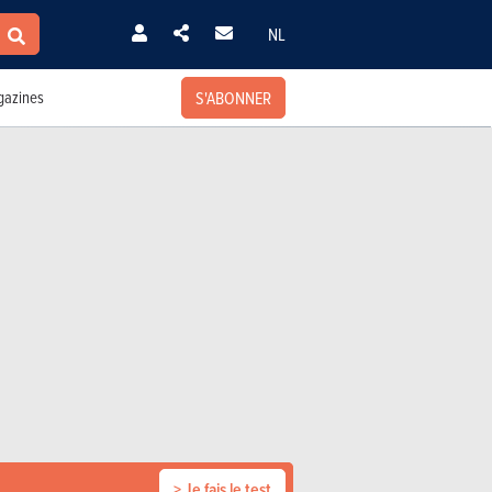
NL
S'ABONNER
azines
> Je fais le test