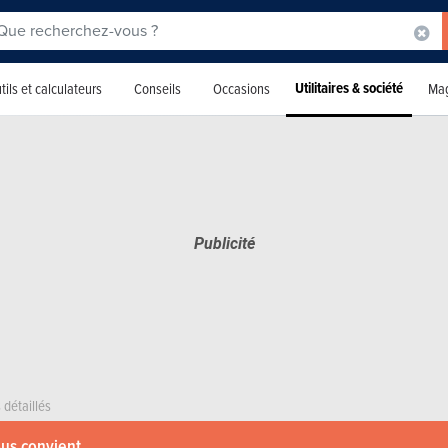
Utilitaires & société
tils et calculateurs
Conseils
Occasions
Mag
 détaillés
ous convient