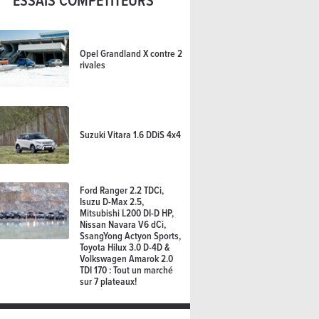
ESSAIS COMPÉTITEURS
Opel Grandland X contre 2
rivales
Suzuki Vitara 1.6 DDiS 4x4
Ford Ranger 2.2 TDCi,
Isuzu D-Max 2.5,
Mitsubishi L200 DI-D HP,
Nissan Navara V6 dCi,
SsangYong Actyon Sports,
Toyota Hilux 3.0 D-4D &
Volkswagen Amarok 2.0
TDI 170 : Tout un marché
sur 7 plateaux!