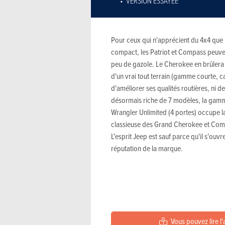
VERSION ESSAYÉE
Pour ceux qui n'apprécient du 4x4 que le
compact, les Patriot et Compass peuvent
peu de gazole. Le Cherokee en brûlera a
d'un vrai tout terrain (gamme courte, c
d'améliorer ses qualités routières, ni d
désormais riche de 7 modèles, la gamme 
Wrangler Unlimited (4 portes) occupe la
classieuse des Grand Cherokee et Comma
L'esprit Jeep est sauf parce qu'il s'ouvr
réputation de la marque.
Vous pouvez lire l'