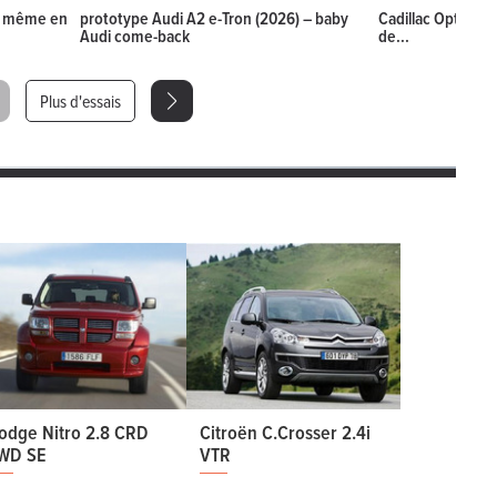
La même en
prototype Audi A2 e-Tron (2026) – baby
Cadillac Optiq (20
Audi come-back
de...
Plus d'essais
odge Nitro 2.8 CRD
Citroën C.Crosser 2.4i
WD SE
VTR