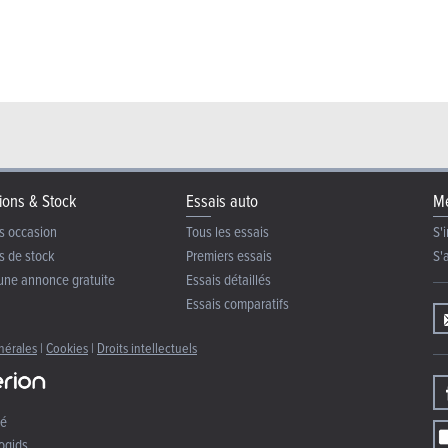
ions & Stock
Essais auto
Me
s occasion
Tous les essais
S'i
s de stock
Premiers essais
S'
une annonce gratuite
Essais détaillés
Essais comparatifs
nérales
|
Cookies
|
Droits intellectuels
té
ogids