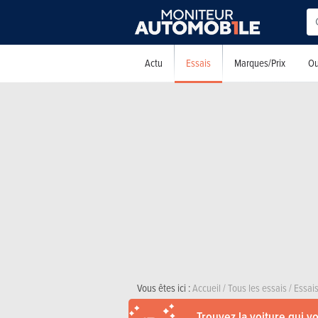
Essais
Actu
Marques/Prix
Ou
Vous êtes ici :
Accueil
/
Tous les essais
/
Essais
Trouvez la voiture qui v