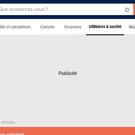
Utilitaires & société
tils et calculateurs
Conseils
Occasions
Mag
 détaillés
ous convient