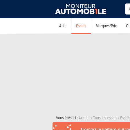
Essais
Actu
Marques/Prix
Ou
Vous êtes ici :
Accueil
/
Tous les essais
/
Essais
Trouvez la voiture qui v