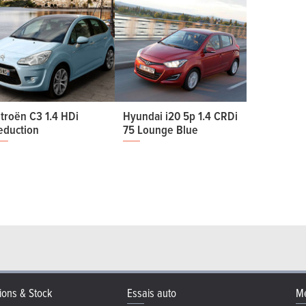
itroën C3 1.4 HDi
Hyundai i20 5p 1.4 CRDi
eduction
75 Lounge Blue
ions & Stock
Essais auto
Me