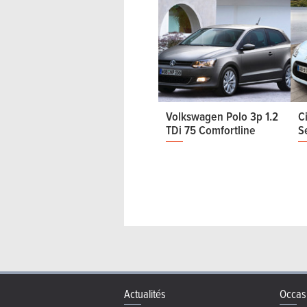
Volkswagen Polo 3p 1.2
C
TDi 75 Comfortline
S
Actualités
Occas