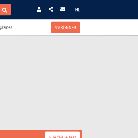
NL
S'ABONNER
azines
> Je fais le test