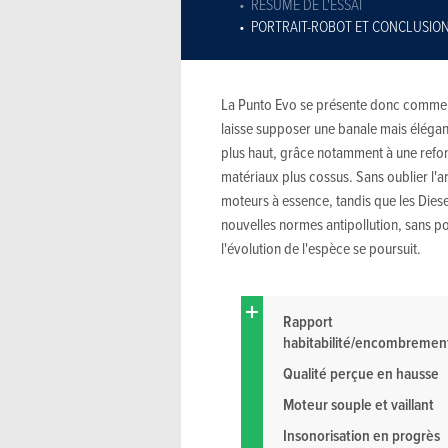
RÉSUMÉ DE L'ESSAI
PORTRAIT-ROBOT ET CONCLUSIO
La Punto Evo se présente donc comme la
laisse supposer une banale mais élégant
plus haut, grâce notamment à une refon
matériaux plus cossus. Sans oublier l'arr
moteurs à essence, tandis que les Dies
nouvelles normes antipollution, sans po
l'évolution de l'espèce se poursuit.
Rapport
habitabilité/encombremen
Qualité perçue en hausse
Moteur souple et vaillant
Insonorisation en progrès