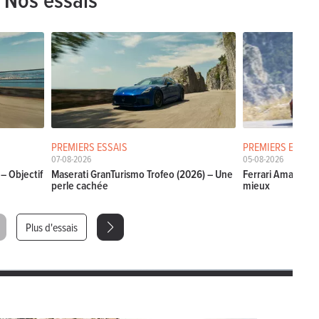
PREMIERS ESSAIS
PREMIERS ESSAIS
07-08-2026
05-08-2026
– Objectif
Maserati GranTurismo Trofeo (2026) – Une
Ferrari Amalfi Sp
perle cachée
mieux
Plus d'essais