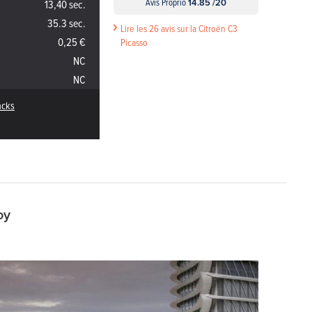
Avis Proprio
14.85 /20
13,40 sec.
35.3 sec.
Lire les 26 avis sur la Citroën C3
0,25 €
Picasso
NC
NC
acks
oy