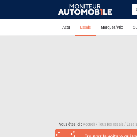
Essais
Actu
Marques/Prix
Ou
Vous êtes ici :
Accueil
/
Tous les essais
/
Essai
Trouvez la voiture qui v