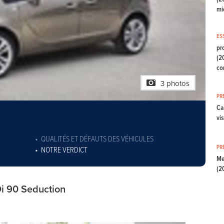
mi
ES
pr
(2
co
3 photos
PR
Ca
vi
QUALITÉS ET DÉFAUTS DES VÉHICULES
PR
NOTRE VERDICT
Me
(2
Di 90 Seduction