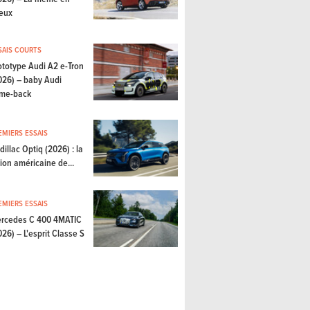
eux
SAIS COURTS
ototype Audi A2 e-Tron
026) – baby Audi
me-back
EMIERS ESSAIS
dillac Optiq (2026) : la
sion américaine de...
EMIERS ESSAIS
rcedes C 400 4MATIC
026) – L'esprit Classe S