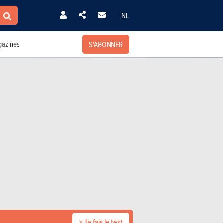
NL
S'ABONNER
azines
> Je fais le test