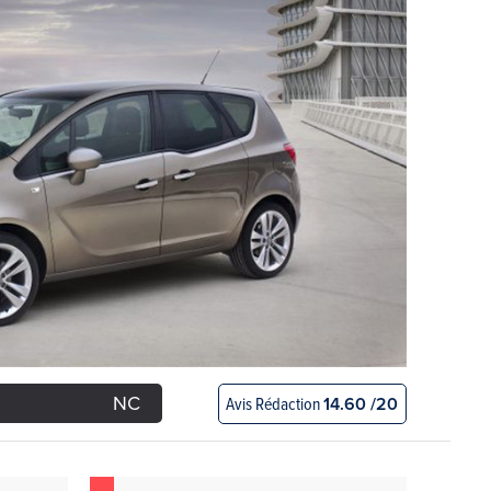
NC
Avis Rédaction
14.60 /20