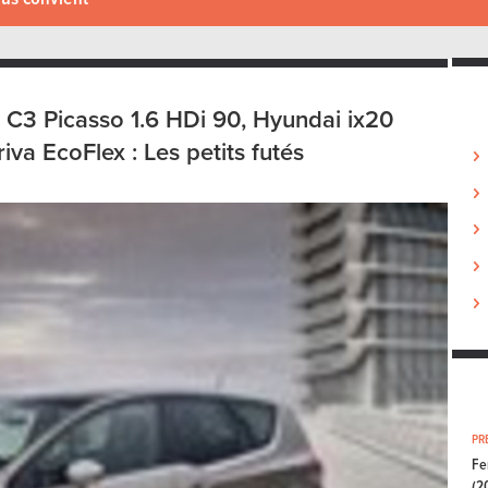
 C3 Picasso 1.6 HDi 90, Hyundai ix20
va EcoFlex : Les petits futés
PR
Fe
(2