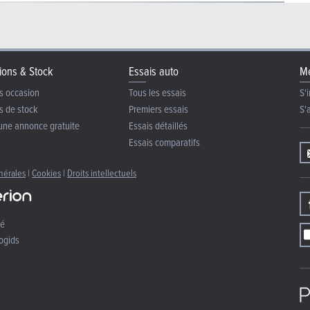
ions & Stock
Essais auto
Me
s occasion
Tous les essais
S'i
s de stock
Premiers essais
S'
une annonce gratuite
Essais détaillés
Essais comparatifs
nérales
|
Cookies
|
Droits intellectuels
té
ogids