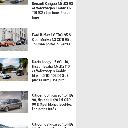
Renault Kangoo 1.5 dCi 90
et Volkswagen Caddy 1.6
TDI 102 : Les bons à tout
faire
Ford B-Max 1.6 TDCi 95 &
Opel Meriva 1.3 CDTI 95 :
Journée portes ouvertes
Dacia Lodgy 1.5 dCi 110,
Nissan Evalia 1.5 dCi 110
et Volkswagen Caddy
Maxi 1.6 TDI 102 DSG : 7
places aux juste prix
Citroën C3 Picasso 1.6 HDi
90, Hyundai ix20 1.4 CRDi
90 & Opel Meriva EcoFlex :
Les petits futés
Citroën C3 Picasso 1.6 HDi