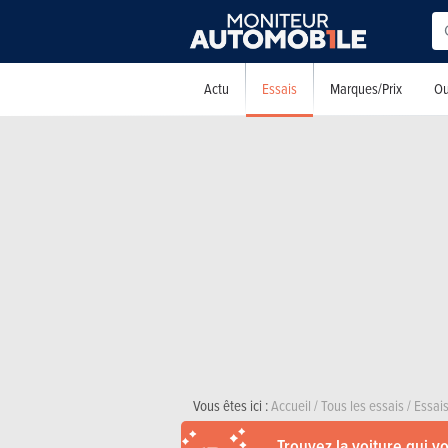
Essais
Actu
Marques/Prix
Ou
Vous êtes ici :
Accueil
/
Tous les essais
/
Essai
Trouvez la voiture qui v