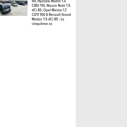
90, Hyundai Matrix 1.5
CRDi 110, Nissan Note 1.5
dCi 85, Opel Meriva 1.7
CDTI 100 & Renault Grand
Modus 1.5 dCi 85 : Le
cinquième as
26) : la vision américaine