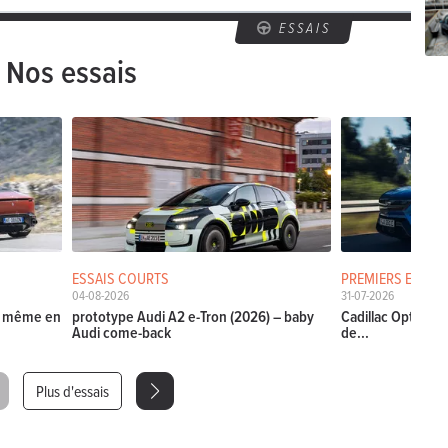
ESSAIS
Nos essais
ESSAIS COURTS
PREMIERS ESSAIS
04-08-2026
31-07-2026
La même en
prototype Audi A2 e-Tron (2026) – baby
Cadillac Optiq (20
Audi come-back
de...
Plus d'essais