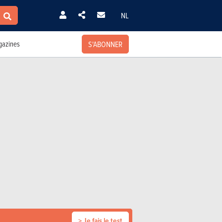
NL
S'ABONNER
azines
> Je fais le test