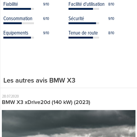
Fiabilité
Facilité d'utilisation
9/10
8/10
Consommation
Sécurité
6/10
9/10
Equipements
Tenue de route
9/10
8/10
Les autres avis BMW X3
28.07.2020
BMW X3 xDrive20d (140 kW) (2023)