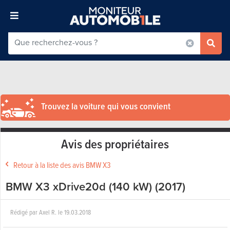
Trouvez la voiture qui vous convient
Avis des propriétaires
Retour à la liste des avis BMW X3
BMW X3 xDrive20d (140 kW) (2017)
Rédigé par
Axel R.
le
19.03.2018