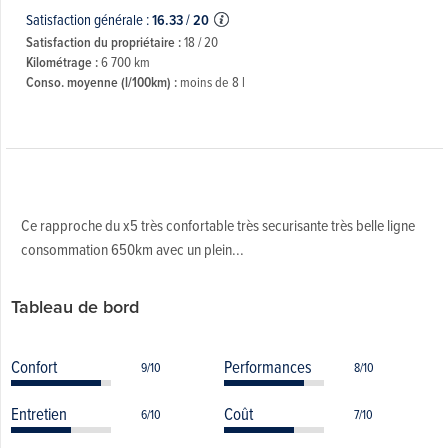
Satisfaction générale :
16.33
/
20
Satisfaction du propriétaire :
18 / 20
Kilométrage :
6 700 km
Conso. moyenne (l/100km) :
moins de 8 l
Ce rapproche du x5 très confortable très securisante très belle ligne
consommation 650km avec un plein...
Tableau de bord
Confort
Performances
9/10
8/10
Entretien
Coût
6/10
7/10