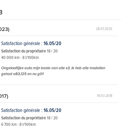
3
023)
28.07.2020
Satisfaction générale :
16.05/20
Satisfaction du propriétaire
18 / 20
40 000 km - 8 l/100km
Ongelooflijke auto mijn beste van alle x3, ik heb alle modellen
gehad e83,f25 en nu g01
017)
19.03.2018
Satisfaction générale :
16.05/20
Satisfaction du propriétaire
18 / 20
6 700 km - 8 l/100km