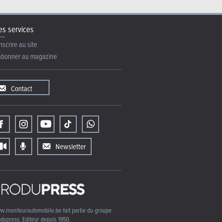
s services
nscrire au site
abonner au magazine
Contact
Newsletter
w.moniteurautomobile.be fait partie du groupe
dupress. Editeur depuis 1950.