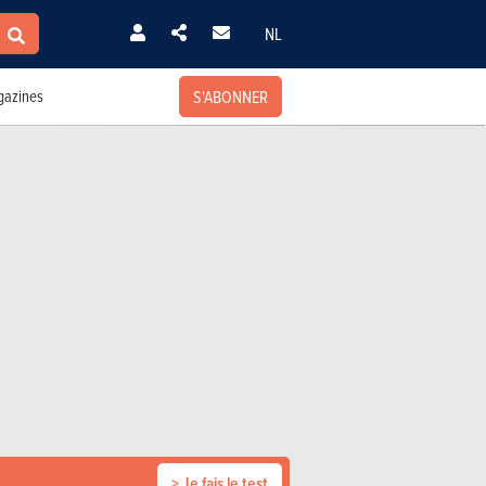
NL
S'ABONNER
azines
> Je fais le test