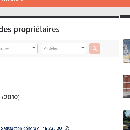
des propriétaires
rques*
Modèles
 (2010)
Satisfaction générale :
16.33
/
20