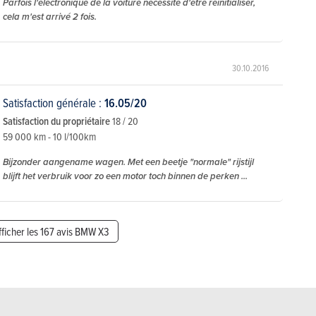
Parfois l'électronique de la voiture nécessite d'être réinitialiser,
cela m'est arrivé 2 fois.
30.10.2016
Satisfaction générale :
16.05/20
Satisfaction du propriétaire
18 / 20
59 000 km - 10 l/100km
Bijzonder aangename wagen. Met een beetje "normale" rijstijl
blijft het verbruik voor zo een motor toch binnen de perken ...
fficher les 167 avis BMW X3