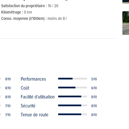
Satisfaction du propriétaire :
16 / 20
Kilométrage :
0 km
Conso. moyenne (l/100km) :
moins de 8 l
Performances
8/10
5/10
Coût
8/10
6/10
Facilité d'utilisation
8/10
8/10
Sécurité
7/10
8/10
Tenue de route
7/10
8/10