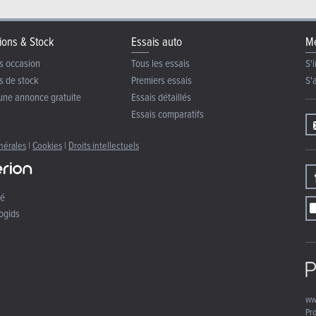
ions & Stock
Essais auto
Me
s occasion
Tous les essais
S'i
s de stock
Premiers essais
S'
une annonce gratuite
Essais détaillés
Essais comparatifs
nérales
|
Cookies
|
Droits intellectuels
té
ogids
ww
Pro