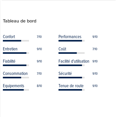
Tableau de bord
Confort
Performances
7/10
9/10
Entretien
Coût
9/10
7/10
Fiabilité
Facilité d'utilisation
9/10
9/10
Consommation
Sécurité
7/10
9/10
Equipements
Tenue de route
8/10
9/10