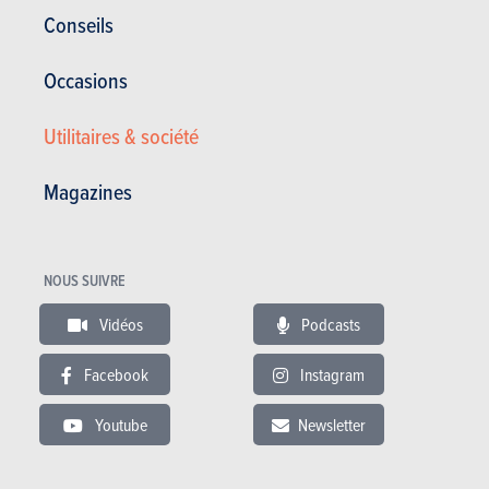
Conseils
Occasions
Utilitaires & société
Magazines
NOUS SUIVRE
Satisfaction générale :
16.53/20
Satisfaction du propriétaire
9 / 20
Vidéos
Podcasts
38 600 km - 8 l/100km
Bonsoir à tous, En fait, j'en suis à ma deuxième CX-5 depuis 2016. La
Facebook
Instagram
première m'avait passablement déçu par des défauts...
Youtube
Newsletter
17.02.2019
Mazda CX-5 2.2 Skyactiv-D 110kW 4x4 Prestige Ed.