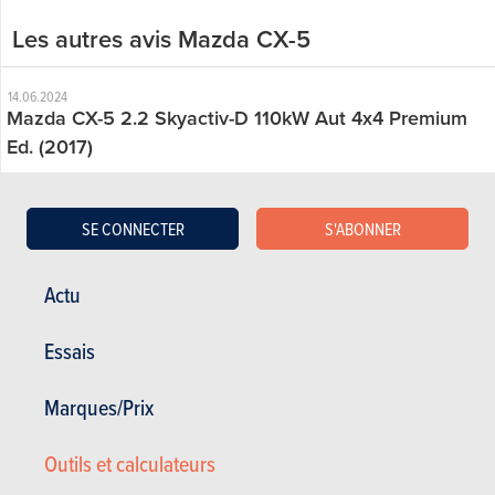
Les autres avis Mazda CX-5
14.06.2024
Mazda CX-5 2.2 Skyactiv-D 110kW Aut 4x4 Premium
Ed. (2017)
Satisfaction générale :
16.53/20
Satisfaction du propriétaire
20 / 20
SE CONNECTER
S'ABONNER
0 km - 0 l/100km
Excellente rapport qualité / prix / performance / confort. Et service
Actu
Mazda Annemasse incroyable
Essais
24.03.2021
Mazda CX-5 2.0 Skyactiv-G 163 4x4 Skycruise
Marques/Prix
(2019)
Outils et calculateurs