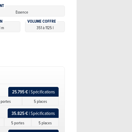
NT
Essence
ON
VOLUME COFFRE
1 m
351 à 1125 l
25.795 €
| Spécifications
 portes
5 places
35.825 €
| Spécifications
5 portes
5 places