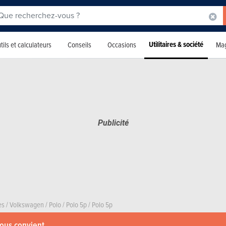
Utilitaires & société
tils et calculateurs
Conseils
Occasions
Mag
es
/
Volkswagen
/
Polo
/
Polo 5p
/
Polo 5p
vous convient