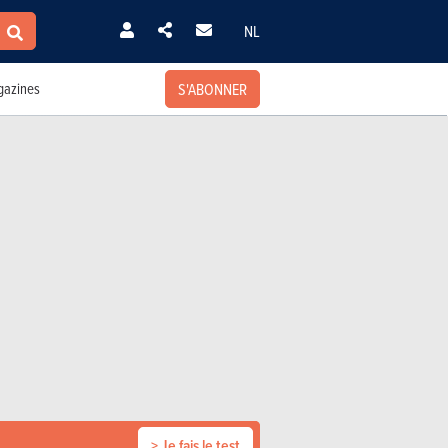
NL
S'ABONNER
azines
> Je fais le test