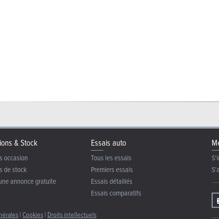
ntiel auto
95 Ch
5.3 l / 100 km
CO2: 121 - 127 g/km
(WLTP)
ition
h
5.1 l / 100 km
CO2: 116 - 124 g/km
5
(WLTP)
dition DSG
ntiel auto
95 Ch
5.4 l / 100 km
CO2: 121 - 129 g/km
(WLTP)
h
5.1 l / 100 km
CO2: 116 - 127 g/km
5
(WLTP)
G
ions & Stock
Essais auto
Me
ntiel auto
95 Ch
5.3 l / 100 km
CO2: 121 - 131 g/km
(WLTP)
s occasion
Tous les essais
S'i
s de stock
Premiers essais
S'
une annonce gratuite
Essais détaillés
Essais comparatifs
nérales
|
Cookies
|
Droits intellectuels