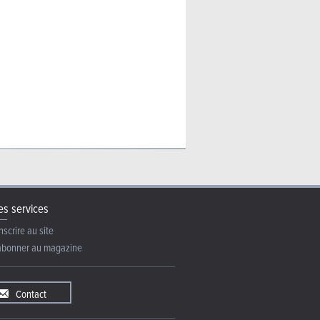
5 portes
5 places
34.600 €
| Spécifications
 portes
5 places
36.250 €
| Spécifications
5 portes
5 places
29.995 €
| Spécifications
 portes
5 places
31.645 €
| Spécifications
s services
5 portes
5 places
nscrire au site
abonner au magazine
Contact