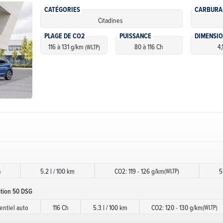
CATÉGORIES
CARBURA
Citadines
PLAGE DE CO2
PUISSANCE
DIMENSI
116 à 131 g/km
80 à 116 Ch
4,
(WLTP)
h
5.2 l / 100 km
CO2: 119 - 126 g/km
5
(WLTP)
ition 50 DSG
ntiel auto
116 Ch
5.3 l / 100 km
CO2: 120 - 130 g/km
(WLTP)