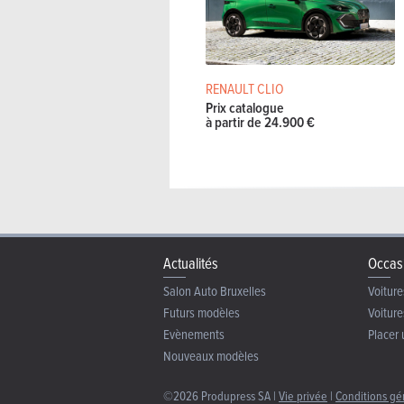
Double embrayage manuel séque
Volkswagen Polo 5p 1.0 TSI R-Line Ed
Manuelle
95 C
RENAULT CLIO
Prix catalogue
Volkswagen Polo 5p 1.0 TSI R-Line E
à partir de 24.900 €
Double embrayage manuel séque
Volkswagen Polo 5p 1.0 TSI Style
Manuelle
95 C
Volkswagen Polo 5p 1.0 TSI Style DS
Actualités
Occas
Double embrayage manuel séque
Salon Auto Bruxelles
Voiture
Futurs modèles
Voiture
Evènements
Placer 
Nouveaux modèles
©2026 Produpress SA |
Vie privée
|
Conditions gé