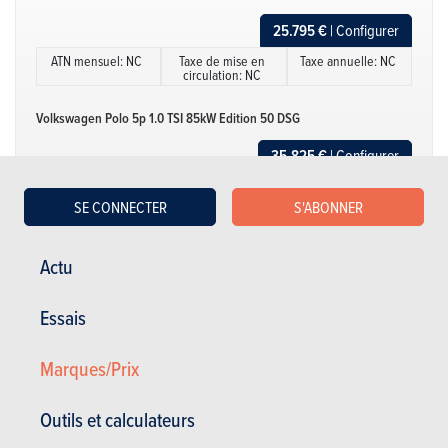
25.795 €
| Configurer
ATN mensuel: NC
Taxe de mise en
Taxe annuelle: NC
circulation: NC
Volkswagen Polo 5p 1.0 TSI 85kW Edition 50 DSG
35.825 €
| Configurer
ATN mensuel: NC
Taxe de mise en
Taxe annuelle: NC
circulation: NC
SE CONNECTER
S'ABONNER
Volkswagen Polo 5p 1.0 TSI 85kW GOAL Edition DSG
Actu
35.720 €
| Configurer
ATN mensuel: 154,6
Taxe de mise en
Taxe annuelle: 167,9
Essais
€
circulation: 123 €
€
Marques/Prix
Volkswagen Polo 5p 1.0 TSI 85kW Life DSG
Afficher plus
30.695 €
| Configurer
Outils et calculateurs
ATN mensuel: 135,64
Taxe de mise en
Taxe annuelle: 167,9