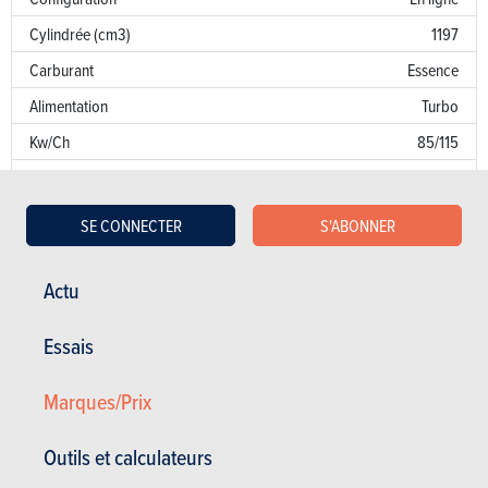
Cylindrée (cm3)
1197
Carburant
Essence
Alimentation
Turbo
Kw/Ch
85/115
Couple
190
Transmission
AV
SE CONNECTER
S'ABONNER
Boîte de vitesse
Man. 6 Vit.
Norme d’émission
E6
Actu
Emission de CO
130 g/km
2
Essais
Puissance fiscale
7
Marques/Prix
Garantie
Défaut de peinture
Outils et calculateurs