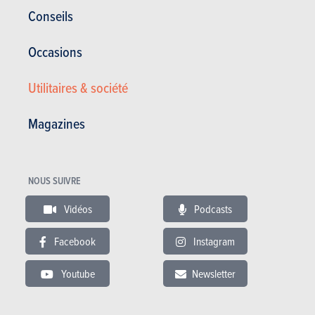
Corrosion
12 ans
Conseils
Pièces / main d’oeuvre
3 ans
Occasions
Lire les essais
Utilitaires & société
Magazines
ESSAIS
NISSAN JUKE
Nos essais
NOUS SUIVRE
Vidéos
Podcasts
Facebook
Instagram
Youtube
Newsletter