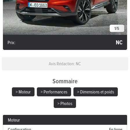
1
/
5
NC
Prix:
Avis Rédaction: NC
Sommaire
> Moteur
> Performances
> Dimensions et poids
> Photos
Moteur
Configuration
En ligne