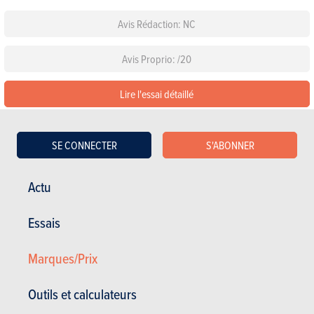
Avis Rédaction: NC
Avis Proprio: /20
Lire l'essai détaillé
Configurez cette voiture
SE CONNECTER
S'ABONNER
Les équipements de série
Actu
Choisissez une couleur
Essais
Choisissez un pack
Marques/Prix
Outils et calculateurs
Voir les autres versions