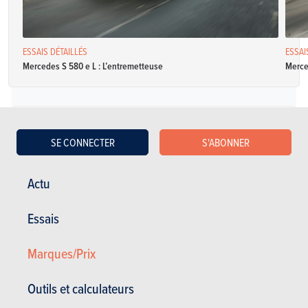
ESSAIS DÉTAILLÉS
ESSAI
Mercedes S 580 e L : L’entremetteuse
Merced
Essence
SE CONNECTER
S'ABONNER
Mercedes-Benz Classe S Berline Mercedes-Maybach S500
Actu
Spécifications
Automatique avec
455 Ch
8.9 l / 100 km
Essais
mode manuel
CO2: NC
4 portes
5 places
Marques/Prix
Mercedes-Benz Classe S Berline S 500
Outils et calculateurs
Spécifications