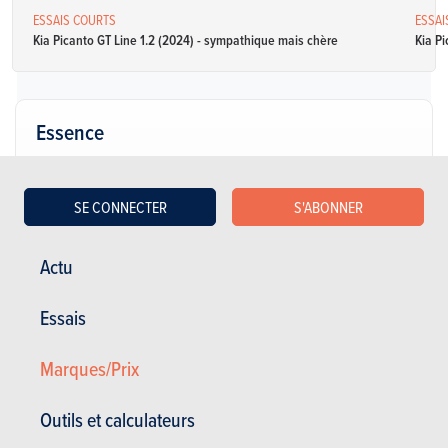
ESSAIS COURTS
ESSAI
Kia Picanto GT Line 1.2 (2024) - sympathique mais chère
Kia Pi
Essence
KIA Picanto 5p 1.0 GDI ISG 68 AMT GT Line
SE CONNECTER
S'ABONNER
22.990 €
| Configurer
Manuelle
68 Ch
5.8 l / 100 km
Actu
séquentielle avec
mode auto
CO2: 132 g/km
(WLTP)
5 portes
5 places
Essais
KIA Picanto 5p 1.0 GDI ISG 68 AMT Pace
Marques/Prix
21.190 €
| Configurer
Outils et calculateurs
Manuelle
68 Ch
5.7 l / 100 km
séquentielle avec